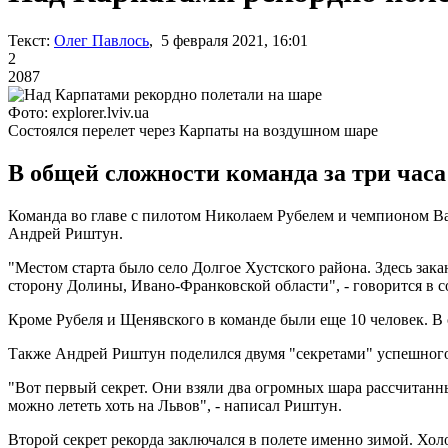
Текст:
Олег Павлось
, 5 февраля 2021, 16:01
2
2087
Фото: explorer.lviv.ua
Состоялся перелет через Карпаты на воздушном шаре
В общей сложности команда за три часа
Команда во главе с пилотом Николаем Рубелем и чемпионом В
Андрей Риштун.
"Местом старта было село Долгое Хустского района. Здесь зак
сторону Долины, Ивано-Франковской области", - говорится в 
Кроме Рубеля и Щенявского в команде были еще 10 человек. В 
Также Андрей Риштун поделился двумя "секретами" успешного
"Вот первый секрет. Они взяли два огромных шара рассчитанны
можно лететь хоть на Львов", - написал Риштун.
Второй секрет рекорда заключался в полете именно зимой. Хо