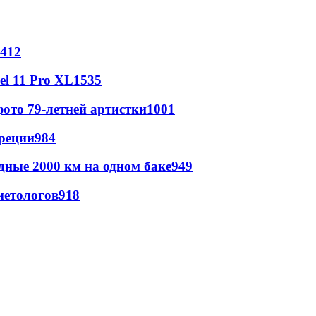
412
l 11 Pro XL
1535
ото 79-летней артистки
1001
реции
984
дные 2000 км на одном баке
949
иетологов
918