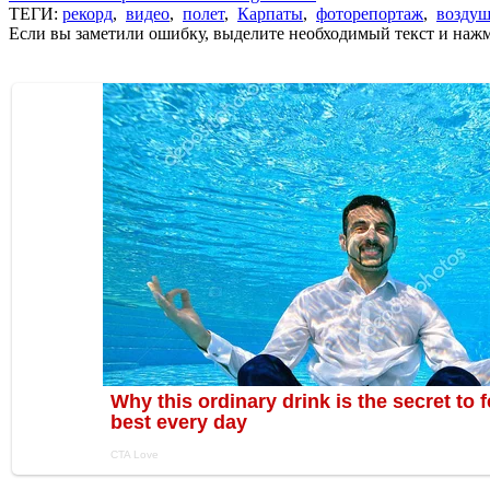
ТЕГИ:
рекорд
,
видео
,
полет
,
Карпаты
,
фоторепортаж
,
возду
Если вы заметили ошибку, выделите необходимый текст и нажми