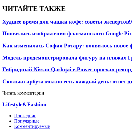
ЧИТАЙТЕ ТАКЖЕ
Худшее время для чашки кофе: советы экспертов
9
Появились изображения флагманского Google Pixe
Как изменилась София Ротару: появилось новое ф
Модель продемонстрировала фигуру на пляжах Г
Гибридный Nissan Qashqai e-Power проехал рекор
Сколько арбуза можно есть каждый день: ответ д
Читать комментарии
Lifestyle&Fashion
Последние
Популярные
Комментируемые