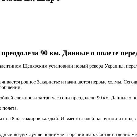
 преодолела 90 км. Данные о полете пер
алентином Щенявским установили новый рекорд Украины, перел
анчивается ровное Закарпатье и начинаются первые холмы. Сегод
сообщении.
общей сложности за три часа они преодолели 90 км. Данные о п
 полета.
х на 8 пассажиров каждый. И вместо людей нагрузили их под за
лодный воздух лучше поднимает горячий шар. Соответственно ме