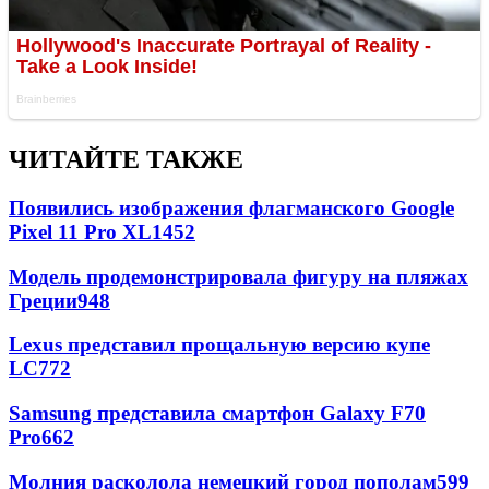
ЧИТАЙТЕ ТАКЖЕ
Появились изображения флагманского Google
Pixel 11 Pro XL
1452
Модель продемонстрировала фигуру на пляжах
Греции
948
Lexus представил прощальную версию купе
LC
772
Samsung представила смартфон Galaxy F70
Pro
662
Молния расколола немецкий город пополам
599