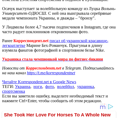
Осачук выступает за волейбольную команду из Луцка
Волынь-
Университет-ОДЮСШ
. С ней она выигрывала серебряные
медали чемпионата Украины, и дважды – "бронзу".
У Людмилы более 4,7 тысячи подписчиков в Instagram, где она
часто радует поклонников откровенными фото.
Ранее
Корреспондент.net
писал об украинской красавице-
легкоатлетке
Марине Бех-Романчук. Прыгунья в длину
изумила фанатов фотографией в спортивном белье Nike.
Украинка стала чемпионкой мира по фитнес-бикини
Новости от
Корреспондент.net
в Telegram. Подписывайтесь
на наш канал
https://t.me/korrespondentnet
Читайте Korrespondent.net в Google News
ТЕГИ:
Украина
,
ноги
,
фото
,
волейбол
,
украинка
,
спортсменка
Если вы заметили ошибку, выделите необходимый текст и
нажмите Ctrl+Enter, чтобы сообщить об этом редакции.