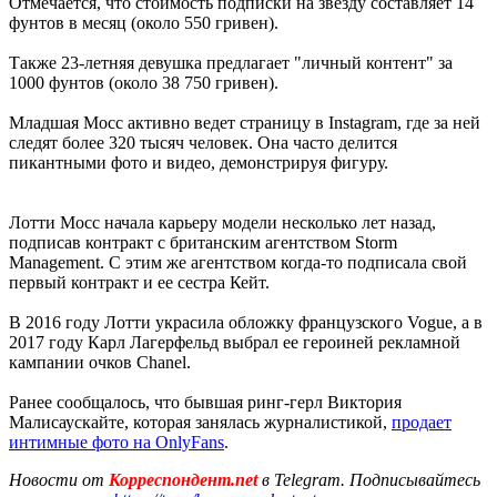
Отмечается, что стоимость подписки на звезду составляет 14
фунтов в месяц (около 550 гривен).
Также 23-летняя девушка предлагает "личный контент" за
1000 фунтов (около 38 750 гривен).
Младшая Мосс активно ведет страницу в Instagram, где за ней
следят более 320 тысяч человек. Она часто делится
пикантными фото и видео, демонстрируя фигуру.
Лотти Мосс начала карьеру модели несколько лет назад,
подписав контракт с британским агентством Storm
Management. С этим же агентством когда-то подписала свой
первый контракт и ее сестра Кейт.
В 2016 году Лотти украсила обложку французского Vogue, а в
2017 году Карл Лагерфельд выбрал ее героиней рекламной
кампании очков Chanel.
Ранее сообщалось, что бывшая ринг-герл Виктория
Малисаускайте, которая занялась журналистикой,
продает
интимные фото на OnlyFans
.
Новости от
Корреспондент.net
в Telegram. Подписывайтесь