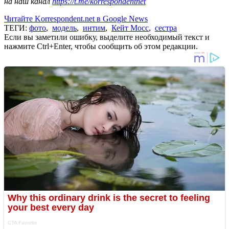
на наш канал
https://t.me/korrespondentnet
Читайте Korrespondent.net в Google News
ТЕГИ:
фото
,
модель
,
интим
,
Кейт Мосс
,
сестра
Если вы заметили ошибку, выделите необходимый текст и
нажмите Ctrl+Enter, чтобы сообщить об этом редакции.