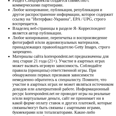
Раздел Спецпроекты создается совместно с
коммерческими партнерами.
Любое копирование, публикация, републикация и
другое распространение информации, которое содержит
ссылку на "Интерфакс-Украина", EPA / UPG, строго
воспрещается.
Владелец веб-страницы в разделе Я- Корреспондент
является автор публикации.
Любое копирование, перепечатка и воспроизведение
фотографий и/или аудиовизуальных материалов,
принадлежащих правообладателю Getty Images, строго
запрещено.
Материалы сайта korrespondent.net предназначены для
лиц старше 21 года (21+). Участие в азартных играх
может вызвать игровую зависимость. Соблюдайте
правила (принципы) ответственной игры. При
обнаружении первых признаков зависимости
немедленно обратитесь к специалисту. Помните, что
участие в азартных играх не может являться источником
доходов или альтернативой работе. Информационный
ресурс korrespondent.net не проводит игры на реальные
и/или виртуальные деньги, сайт не принимает ни в
какой форме оплату ставок и других платежей, которые
связаны/могут быть связаны с азартными играми,
букмекерами или тотализаторами. Какие-либо