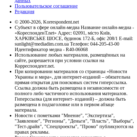
данных
Пользовательское соглашение
Редакция
© 2000-2026, Korrespondent.net
Субъект в сфере онлайн-медиа Название онлайн-медиа -
«КореспонденТ.net» Адрес: 02091, місто Київ,
ХАРКІВСЬКЕ ШОСЕ, будинок 172-Б, офіс 208/1 E-mail:
sunlight@mediadim.com.ua
Телефон: 044-205-43-00
Идентификатор медиа - R40-06068
Использование любых материалов, размещённых на
сайте, разрешается при условии ссылки на
Корреспондент.net.
При копировании материалов со страницы «Новости
Украины и мира», для интернет-изданий – обязательна
прямая открытая для поисковых систем гиперссылка.
Ссылка должна быть размещена в независимости от
полного либо частичного использования материалов.
Гиперссылка (для интернет- изданий) – должна быть
размещена в подзаголовке или в первом абзаце
материала.
Новости с пометками "Мнение", "Экспертиза",
"Заявление", "Регионы", "Деньги", "Власть", "Выборы",
"Тест-драйв", "Спецпроекты", "Промо" публикуются на
правах рекламы.