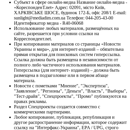
Субъект в сфере онлайн-медиа Название онлайн-медиа -
«КореспонденТ.net» Адрес: 02091, місто Київ,
ХАРКІВСЬКЕ ШОСЕ, будинок 172-Б, офіс 208/1 E-mail:
sunlight@mediadim.com.ua
Телефон: 044-205-43-00
Идентификатор медиа - R40-06068
Использование любых материалов, размещённых на
сайте, разрешается при условии ссылки на
Корреспондент.net.
При копировании материалов со страницы «Новости
Украины и мира», для интернет-изданий – обязательна
прямая открытая для поисковых систем гиперссылка.
Ссылка должна быть размещена в независимости от
полного либо частичного использования материалов.
Гиперссылка (для интернет- изданий) – должна быть
размещена в подзаголовке или в первом абзаце
материала.
Новости с пометками "Мнение", "Экспертиза",
"Заявление", "Регионы", "Деньги", "Власть", "Выборы",
"Тест-драйв", "Спецпроекты", "Промо" публикуются на
правах рекламы.
Раздел Спецпроекты создается совместно с
коммерческими партнерами.
Любое копирование, публикация, републикация и
другое распространение информации, которое содержит
ссылку на "Интерфакс-Украина", EPA / UPG, строго