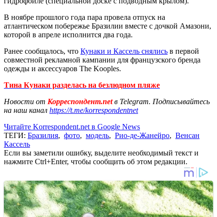
гидрофойле (специальной доске с подводным крылом).
В ноябре прошлого года пара провела отпуск на
атлантическом побережье Бразилии вместе с дочкой Амазони,
которой в апреле исполнится два года.
Ранее сообщалось, что
Кунаки и Кассель снялись
в первой
совместной рекламной кампании для французского бренда
одежды и аксессуаров The Kooples.
Тина Кунаки разделась на безлюдном пляже
Новости от
Корреспондент.net
в Telegram. Подписывайтесь
на наш канал
https://t.me/korrespondentnet
Читайте Korrespondent.net в Google News
ТЕГИ:
Бразилия
,
фото
,
модель
,
Рио-де-Жанейро
,
Венсан
Кассель
Если вы заметили ошибку, выделите необходимый текст и
нажмите Ctrl+Enter, чтобы сообщить об этом редакции.