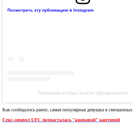
Посмотреть эту публикацию в Instagram
Публикация от Paige VanZant (@paigevanzant)
Как сообщалось ранее, самая популярная девушка в смешанны
Секс-символ UFC похвасталась "кровавой" картиной