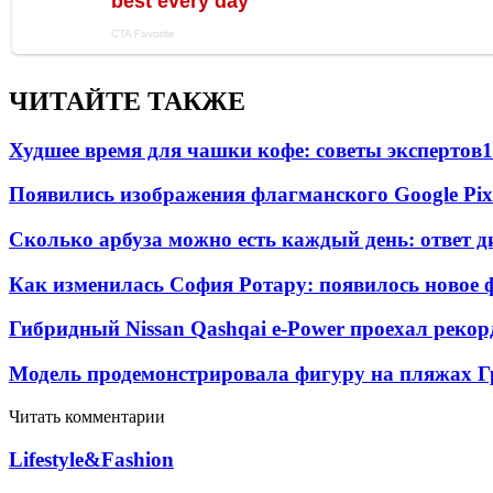
ЧИТАЙТЕ ТАКЖЕ
Худшее время для чашки кофе: советы экспертов
1
Появились изображения флагманского Google Pixe
Сколько арбуза можно есть каждый день: ответ д
Как изменилась София Ротару: появилось новое ф
Гибридный Nissan Qashqai e-Power проехал рекор
Модель продемонстрировала фигуру на пляжах Г
Читать комментарии
Lifestyle&Fashion