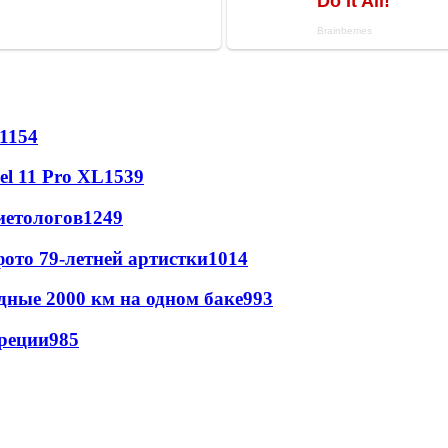
1154
l 11 Pro XL
1539
иетологов
1249
ото 79-летней артистки
1014
дные 2000 км на одном баке
993
реции
985