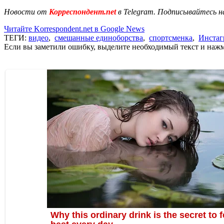
Новости от
Корреспондент.net
в Telegram. Подписывайтесь н
Читайте Korrespondent.net в Google News
ТЕГИ:
видео
,
смешанные единоборства
,
спортсменка
,
Инстаг
Если вы заметили ошибку, выделите необходимый текст и нажми