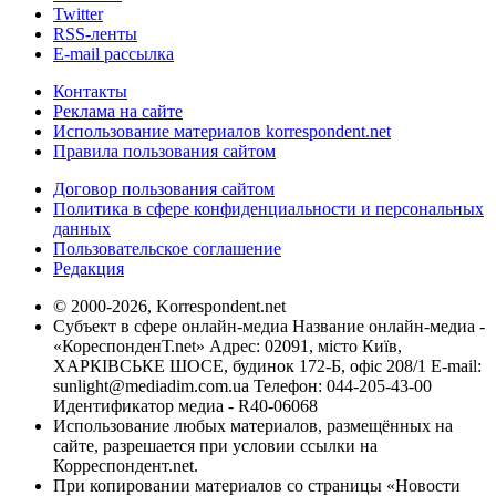
Twitter
RSS-ленты
E-mail рассылка
Контакты
Реклама на сайте
Использование материалов korrespondent.net
Правила пользования сайтом
Договор пользования сайтом
Политика в сфере конфиденциальности и персональных
данных
Пользовательское соглашение
Редакция
© 2000-2026, Korrespondent.net
Субъект в сфере онлайн-медиа Название онлайн-медиа -
«КореспонденТ.net» Адрес: 02091, місто Київ,
ХАРКІВСЬКЕ ШОСЕ, будинок 172-Б, офіс 208/1 E-mail:
sunlight@mediadim.com.ua
Телефон: 044-205-43-00
Идентификатор медиа - R40-06068
Использование любых материалов, размещённых на
сайте, разрешается при условии ссылки на
Корреспондент.net.
При копировании материалов со страницы «Новости