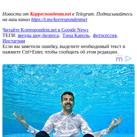
Новости от
Корреспондент.net
в Telegram. Подписывайтесь
на наш канал
https://t.me/korrespondentnet
Читайте Korrespondent.net в Google News
ТЕГИ:
звезды шоу-бизнеса
,
Тина Кароль
,
фотосессия
,
Инстаграм
Если вы заметили ошибку, выделите необходимый текст и
нажмите Ctrl+Enter, чтобы сообщить об этом редакции.