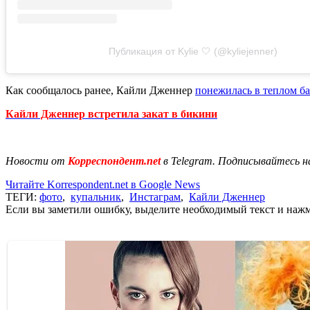
Публикация от Kylie 🤍 (@kyliejenner)
Как сообщалось ранее, Кайли Дженнер
понежилась в теплом б
Кайли Дженнер встретила закат в бикини
Новости от
Корреспондент.net
в Telegram. Подписывайтесь н
Читайте Korrespondent.net в Google News
ТЕГИ:
фото
,
купальник
,
Инстаграм
,
Кайли Дженнер
Если вы заметили ошибку, выделите необходимый текст и нажми