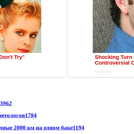
3962
иетологов
1784
дные 2000 км на одном баке
1194