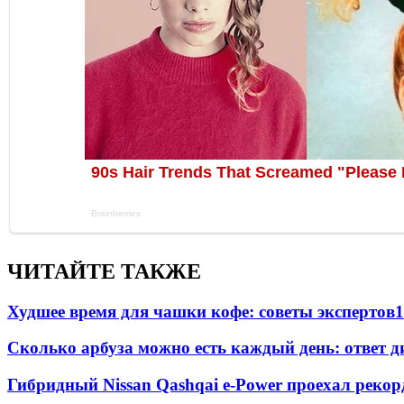
ЧИТАЙТЕ ТАКЖЕ
Худшее время для чашки кофе: советы экспертов
1
Сколько арбуза можно есть каждый день: ответ д
Гибридный Nissan Qashqai e-Power проехал рекор