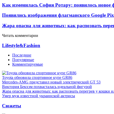
Как изменилась София Ротару: появилось новое ф
Появились изображения флагманского Google Pixe
Жара опасна для животных: как распознать пере
Читать комментарии
Lifestyle&Fashion
Последние
Популярные
Комментируемые
Toyota обновила спортивное купе GR86
Mercedes-AMG представил новый электрический GT 53
Виктория Бекхэм похвасталась идеальной фигурой
Жара опасна для животных: как распознать перегрев у кошки и
Умер муж известной украинской актрисы
Сюжеты