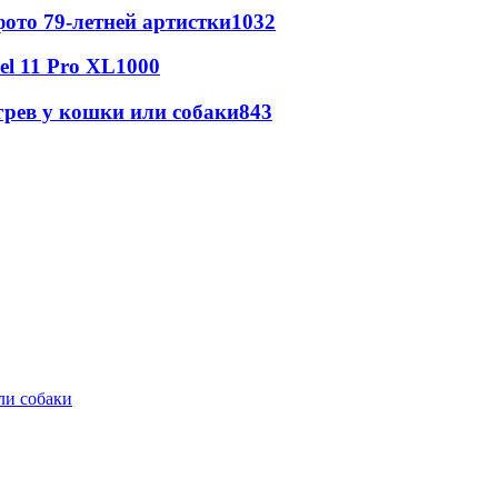
ото 79-летней артистки
1032
l 11 Pro XL
1000
грев у кошки или собаки
843
ли собаки