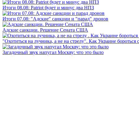
Итоги 08.08: Patriot будет и минус два НПЗ
Итоги 07.08: "Адские" санкции и "парад" дронов
Адские санкции. Решение Сената США
"Охотиться на лучника, а не на стрелу". Как Украине бороться 
Загадочный звук напугал Москву: что это было