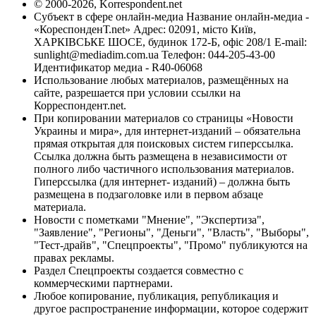
© 2000-2026, Korrespondent.net
Субъект в сфере онлайн-медиа Название онлайн-медиа -
«КореспонденТ.net» Адрес: 02091, місто Київ,
ХАРКІВСЬКЕ ШОСЕ, будинок 172-Б, офіс 208/1 E-mail:
sunlight@mediadim.com.ua
Телефон: 044-205-43-00
Идентификатор медиа - R40-06068
Использование любых материалов, размещённых на
сайте, разрешается при условии ссылки на
Корреспондент.net.
При копировании материалов со страницы «Новости
Украины и мира», для интернет-изданий – обязательна
прямая открытая для поисковых систем гиперссылка.
Ссылка должна быть размещена в независимости от
полного либо частичного использования материалов.
Гиперссылка (для интернет- изданий) – должна быть
размещена в подзаголовке или в первом абзаце
материала.
Новости с пометками "Мнение", "Экспертиза",
"Заявление", "Регионы", "Деньги", "Власть", "Выборы",
"Тест-драйв", "Спецпроекты", "Промо" публикуются на
правах рекламы.
Раздел Спецпроекты создается совместно с
коммерческими партнерами.
Любое копирование, публикация, републикация и
другое распространение информации, которое содержит