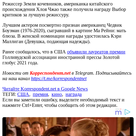
Режиссер Земли кочевников, американка китайского
происхождения Хлоя Чжао также получила награду Выбор
критиков за лучшую режиссуру.
Лучшим актером посмертно признан американец Чедвик
Боузман (1976-2020), сыгравший в картине Ма Рейни: мать
блюза. В женской номинации награды удостоилась Кэри
Маллиган (Девушка, подающая надежды).
Ранее сообщалось, что в США
объявили лауреатов премии
Голливудской ассоциации иностранной прессы Золотой
глобус 2021 года.
Новости от
Корреспондент.net
в Telegram. Подписывайтесь
на наш канал
https://t.me/korrespondentnet
Читайте Korrespondent.net в Google News
ТЕГИ:
США
,
премия
,
кино
,
награда
Если вы заметили ошибку, выделите необходимый текст и
нажмите Ctrl+Enter, чтобы сообщить об этом редакции.