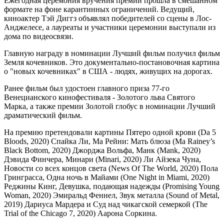
Ежегодная церемония вручения премии прошла в смешанном
формате на фоне карантинных ограничений. Ведущий,
киноактер Тэй Диггз объявлял победителей со сцены в Лос-
Анджелесе, а лауреаты и участники церемонии выступали из
дома по видеосвязи.
Главную награду в номинации Лучший фильм получил фильм
Земля кочевников. Это документально-постановочная картина
о "новых кочевниках" в США - людях, живущих на дорогах.
Ранее фильм был удостоен главного приза 77-го
Венецианского кинофестиваля - Золотого льва Святого
Марка, а также премии Золотой глобус в номинации Лучший
драматический фильм.
На премию претендовали картины Пятеро одной крови (Da 5
Bloods, 2020) Спайка Ли, Ма Рейни: Мать блюза (Ma Rainey’s
Black Bottom, 2020) Джорджа Вольфа, Манк (Mank, 2020)
Дэвида Финчера, Минари (Minari, 2020) Ли Айзека Чуна,
Новости со всех концов света (News Of The World, 2020) Пола
Гринграсса, Одна ночь в Майами (One Night in Miami, 2020)
Реджины Кинг, Девушка, подающая надежды (Promising Young
Woman, 2020) Эмиральд Феннел, Звук металла (Sound of Metal,
2019) Дариуса Мардера и Суд над чикагской семеркой (The
Trial of the Chicago 7, 2020) Аарона Соркина.