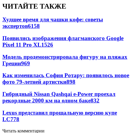
ЧИТАЙТЕ ТАКЖЕ
Худшее время для чашки кофе: советы
экспертов
6158
Появились изображения флагманского Google
Pixel 11 Pro XL
1526
Модель продемонстрировала фигуру на пляжах
Греции
969
Как изменилась София Ротару: появилось новое
фото 79-летней артистки
898
Гибридный Nissan Qashqai e-Power проехал
рекордные 2000 км на одном баке
832
Lexus представил прощальную версию купе
LC
778
Читать комментарии