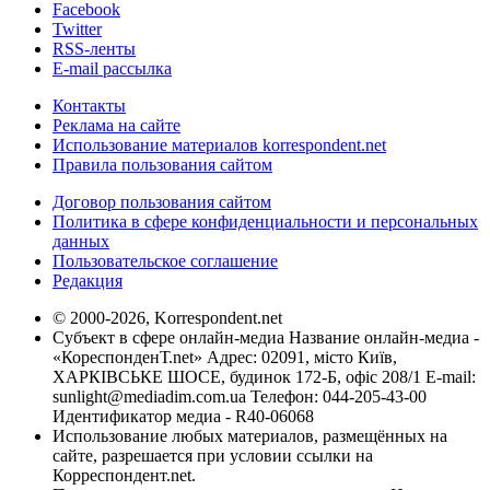
Facebook
Twitter
RSS-ленты
E-mail рассылка
Контакты
Реклама на сайте
Использование материалов korrespondent.net
Правила пользования сайтом
Договор пользования сайтом
Политика в сфере конфиденциальности и персональных
данных
Пользовательское соглашение
Редакция
© 2000-2026, Korrespondent.net
Субъект в сфере онлайн-медиа Название онлайн-медиа -
«КореспонденТ.net» Адрес: 02091, місто Київ,
ХАРКІВСЬКЕ ШОСЕ, будинок 172-Б, офіс 208/1 E-mail:
sunlight@mediadim.com.ua
Телефон: 044-205-43-00
Идентификатор медиа - R40-06068
Использование любых материалов, размещённых на
сайте, разрешается при условии ссылки на
Корреспондент.net.