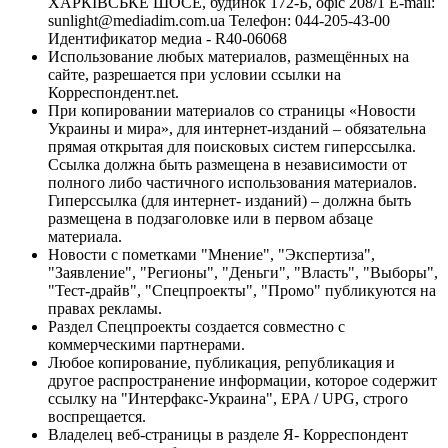
ХАРКІВСЬКЕ ШОСЕ, будинок 172-Б, офіс 208/1 E-mail:
sunlight@mediadim.com.ua
Телефон: 044-205-43-00
Идентификатор медиа - R40-06068
Использование любых материалов, размещённых на
сайте, разрешается при условии ссылки на
Корреспондент.net.
При копировании материалов со страницы «Новости
Украины и мира», для интернет-изданий – обязательна
прямая открытая для поисковых систем гиперссылка.
Ссылка должна быть размещена в независимости от
полного либо частичного использования материалов.
Гиперссылка (для интернет- изданий) – должна быть
размещена в подзаголовке или в первом абзаце
материала.
Новости с пометками "Мнение", "Экспертиза",
"Заявление", "Регионы", "Деньги", "Власть", "Выборы",
"Тест-драйв", "Спецпроекты", "Промо" публикуются на
правах рекламы.
Раздел Спецпроекты создается совместно с
коммерческими партнерами.
Любое копирование, публикация, републикация и
другое распространение информации, которое содержит
ссылку на "Интерфакс-Украина", EPA / UPG, строго
воспрещается.
Владелец веб-страницы в разделе Я- Корреспондент