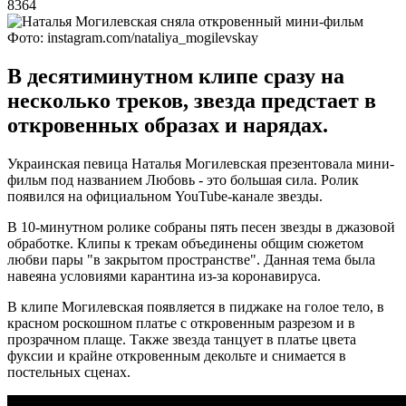
8364
Фото: instagram.com/nataliya_mogilevskay
В десятиминутном клипе сразу на
несколько треков, звезда предстает в
откровенных образах и нарядах.
Украинская певица Наталья Могилевская презентовала мини-
фильм под названием Любовь - это большая сила. Ролик
появился на официальном YouTube-канале звезды.
В 10-минутном ролике собраны пять песен звезды в джазовой
обработке. Клипы к трекам объединены общим сюжетом
любви пары "в закрытом пространстве". Данная тема была
навеяна условиями карантина из-за коронавируса.
В клипе Могилевская появляется в пиджаке на голое тело, в
красном роскошном платье с откровенным разрезом и в
прозрачном плаще. Также звезда танцует в платье цвета
фуксии и крайне откровенным декольте и снимается в
постельных сценах.