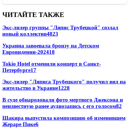
ЧИТАЙТЕ ТАКЖЕ
Экс-лидер группы "Ляпис Трубецкой" создал
новый коллектив
48
23
Украина завоевала бронзу на Детском
Евровидении-2024
18
Tokio Hotel отменили концерт в Санкт-
Петербурге
17
Экс-лидер "Ляписа Трубецкого" получил вид на
жительство в Украине
12
28
В суде обнародовали фото мертвого Джексона и
неизвестную ранее аудиозапись с его голосом
8
2
Шакира выпустила композицию об изменившем
Жераре Пике
6