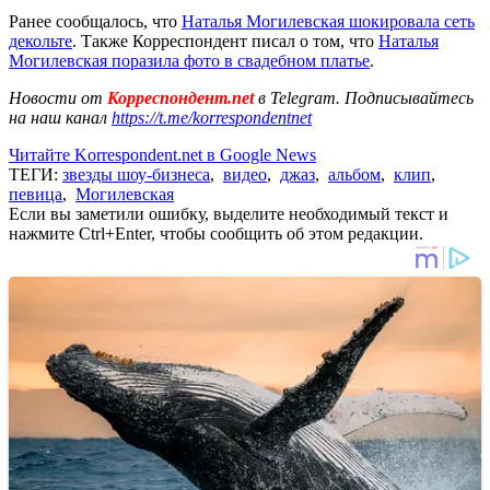
Ранее сообщалось, что
Наталья Могилевская шокировала сеть
декольте
. Также Корреспондент писал о том, что
Наталья
Могилевская поразила фото в свадебном платье
.
Новости от
Корреспондент.net
в Telegram. Подписывайтесь
на наш канал
https://t.me/korrespondentnet
Читайте Korrespondent.net в Google News
ТЕГИ:
звезды шоу-бизнеса
,
видео
,
джаз
,
альбом
,
клип
,
певица
,
Могилевская
Если вы заметили ошибку, выделите необходимый текст и
нажмите Ctrl+Enter, чтобы сообщить об этом редакции.