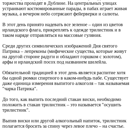
торжества проходят в Дублине. На центральных улицах
устраивают костюмированные парады, в пабах играет живая
музыка, а вечером небо сотрясают фейерверки и салюты.
В этот день принято надевать все зеленое – один из цветов
ирландского флага, прикреплять к одежде трилистник и в
таком наряде отправляться на массовые гуляния.
Среди других символических изображений Дня святого
Патрика – лепреконы (мифические существа, которые живут
на другой стороне радуги и обладают горшком с золотом),
арфы и ирландский посох под названием шилейла.
Обязательной традицией в этот день является распитие хотя
бы одной рюмки спиртного в каком-нибудь пабе. Существует
даже единица измерения выпитого алкоголя – так называемая
"чарка Патрика".
До того, как выпить последний стакан виски, необходимо
положить в стакан трилистник – это называется "осушить
трилистник".
Выпив виски или другой алкогольный напиток, трилистник
полагается бросить за спину через левое плечо – на счастье.