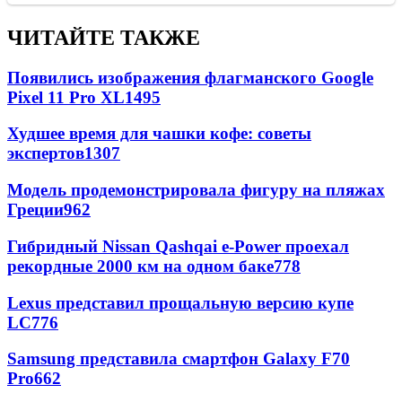
ЧИТАЙТЕ ТАКЖЕ
Появились изображения флагманского Google
Pixel 11 Pro XL
1495
Худшее время для чашки кофе: советы
экспертов
1307
Модель продемонстрировала фигуру на пляжах
Греции
962
Гибридный Nissan Qashqai e-Power проехал
рекордные 2000 км на одном баке
778
Lexus представил прощальную версию купе
LC
776
Samsung представила смартфон Galaxy F70
Pro
662