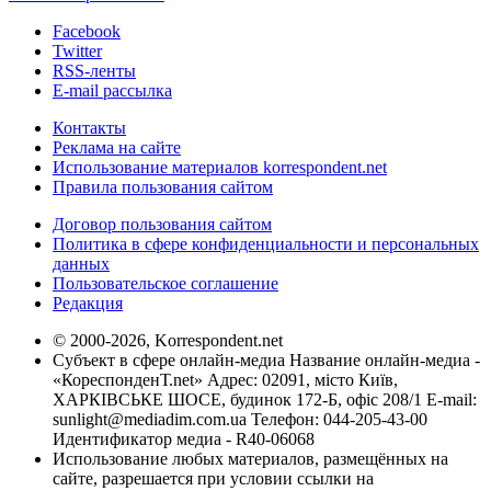
Facebook
Twitter
RSS-ленты
E-mail рассылка
Контакты
Реклама на сайте
Использование материалов korrespondent.net
Правила пользования сайтом
Договор пользования сайтом
Политика в сфере конфиденциальности и персональных
данных
Пользовательское соглашение
Редакция
© 2000-2026, Korrespondent.net
Субъект в сфере онлайн-медиа Название онлайн-медиа -
«КореспонденТ.net» Адрес: 02091, місто Київ,
ХАРКІВСЬКЕ ШОСЕ, будинок 172-Б, офіс 208/1 E-mail:
sunlight@mediadim.com.ua
Телефон: 044-205-43-00
Идентификатор медиа - R40-06068
Использование любых материалов, размещённых на
сайте, разрешается при условии ссылки на