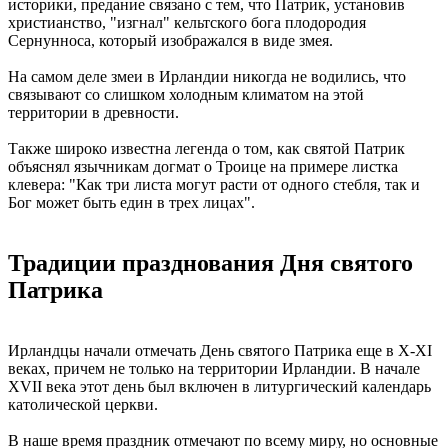
историки, предание связано с тем, что Патрик, установив
христианство, "изгнал" кельтского бога плодородия
Сернунноса, который изображался в виде змея.
На самом деле змеи в Ирландии никогда не водились, что
связывают со слишком холодным климатом на этой
территории в древности.
Также широко известна легенда о том, как святой Патрик
объяснял язычникам догмат о Троице на примере листка
клевера: "Как три листа могут расти от одного стебля, так и
Бог может быть един в трех лицах".
Традиции празднования Дня святого
Патрика
Ирландцы начали отмечать День святого Патрика еще в X-XI
веках, причем не только на территории Ирландии. В начале
XVII века этот день был включен в литургический календарь
католической церкви.
В наше время праздник отмечают по всему миру, но основные