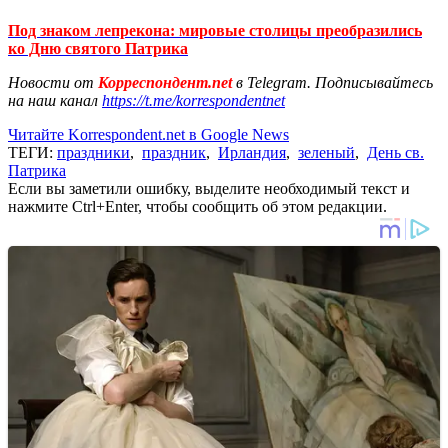
Под знаком лепрекона: мировые столицы преобразились
ко Дню святого Патрика
Новости от
Корреспондент.net
в Telegram. Подписывайтесь
на наш канал
https://t.me/korrespondentnet
Читайте Korrespondent.net в Google News
ТЕГИ:
праздники
,
праздник
,
Ирландия
,
зеленый
,
День св.
Патрика
Если вы заметили ошибку, выделите необходимый текст и
нажмите Ctrl+Enter, чтобы сообщить об этом редакции.