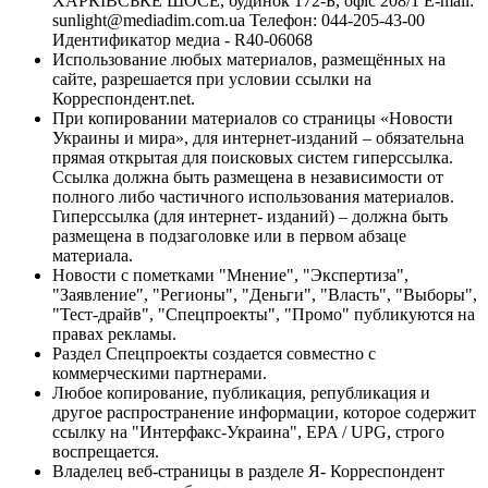
ХАРКІВСЬКЕ ШОСЕ, будинок 172-Б, офіс 208/1 E-mail:
sunlight@mediadim.com.ua
Телефон: 044-205-43-00
Идентификатор медиа - R40-06068
Использование любых материалов, размещённых на
сайте, разрешается при условии ссылки на
Корреспондент.net.
При копировании материалов со страницы «Новости
Украины и мира», для интернет-изданий – обязательна
прямая открытая для поисковых систем гиперссылка.
Ссылка должна быть размещена в независимости от
полного либо частичного использования материалов.
Гиперссылка (для интернет- изданий) – должна быть
размещена в подзаголовке или в первом абзаце
материала.
Новости с пометками "Мнение", "Экспертиза",
"Заявление", "Регионы", "Деньги", "Власть", "Выборы",
"Тест-драйв", "Спецпроекты", "Промо" публикуются на
правах рекламы.
Раздел Спецпроекты создается совместно с
коммерческими партнерами.
Любое копирование, публикация, републикация и
другое распространение информации, которое содержит
ссылку на "Интерфакс-Украина", EPA / UPG, строго
воспрещается.
Владелец веб-страницы в разделе Я- Корреспондент