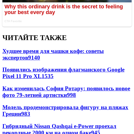
ЧИТАЙТЕ ТАКЖЕ
Худшее время для чашки кофе: советы
экспертов
9140
Появились изображения флагманского Google
Pixel 11 Pro XL
1535
Как изменилась София Ротару: появилось новое
фото 79-летней артистки
998
Модель продемонстрировала фигуру на пляжах
Греции
983
Гибридный Nissan Qashqai e-Power проехал
рекордные 2000 км на одном баке
945