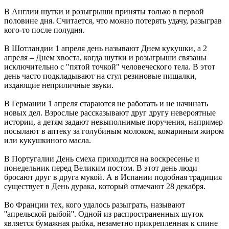
В Англии шутки и розыгрыши приняты только в первой
половине дня. Считается, что можно потерять удачу, разыграв
кого-то после полудня.
В Шотландии 1 апреля день называют Днем кукушки, а 2
апреля – Днем хвоста, когда шутки и розыгрыши связаны
исключительно с "пятой точкой" человеческого тела. В этот
день часто подкладывают на стул резиновые пищалки,
издающие неприличные звуки.
В Германии 1 апреля стараются не работать и не начинать
новых дел. Взрослые рассказывают друг другу невероятные
истории, а детям задают невыполнимые поручения, например
посылают в аптеку за голубиным молоком, комариным жиром
или кукушкиного масла.
В Португалии День смеха приходится на воскресенье и
понедельник перед Великим постом. В этот день люди
бросают друг в друга мукой. А в Испании подобная традиция
существует в День дурака, который отмечают 28 декабря.
Во Франции тех, кого удалось разыграть, называют
''апрельской рыбой''. Одной из распространенных шуток
является бумажная рыбка, незаметно прикрепленная к спине