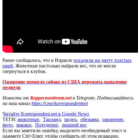
Ранее сообщалось, что в Израиле
посадили на диету толстых
ежей
. Животные настолько набрали вес, что не могли
свернуться в клубок.
Ожирение помогло собаке из США пережить нападение
медведя
Новости от
Корреспондент.net
в Telegram. Подписывайтесь
на наш канал
https://t.me/korrespondentnet
Читайте Korrespondent.net в Google News
ТЕГИ:
животные
,
Таиланд
,
видео
,
обезьяна
,
ожирение
,
фото
,
макаки
,
Похудение
,
лишний вес
Если вы заметили ошибку, выделите необходимый текст и
нажмите Ctrl+Enter, чтобы сообщить об этом редакции.