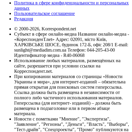
Политика в сфере конфиденциальности и персональных
данных
Пользовательское соглашение
Редакция
© 2000-2026, Korrespondent.net
Субъект в сфере онлайн-медиа Название онлайн-медиа -
«КореспонденТ.net» Адрес: 02091, місто Київ,
ХАРКІВСЬКЕ ШОСЕ, будинок 172-Б, офіс 208/1 E-mail:
sunlight@mediadim.com.ua
Телефон: 044-205-43-00
Идентификатор медиа - R40-06068
Использование любых материалов, размещённых на
сайте, разрешается при условии ссылки на
Корреспондент.net.
При копировании материалов со страницы «Новости
Украины и мира», для интернет-изданий – обязательна
прямая открытая для поисковых систем гиперссылка.
Ссылка должна быть размещена в независимости от
полного либо частичного использования материалов.
Гиперссылка (для интернет- изданий) – должна быть
размещена в подзаголовке или в первом абзаце
материала.
Новости с пометками "Мнение", "Экспертиза",
"Заявление", "Регионы", "Деньги", "Власть", "Выборы",
"Тест-драйв", "Спецпроекты", "Промо" публикуются на