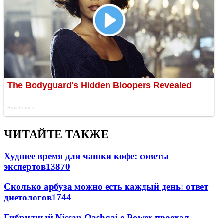
ЧИТАЙТЕ ТАКЖЕ
Худшее время для чашки кофе: советы
экспертов
13870
Сколько арбуза можно есть каждый день: ответ
диетологов
1744
Гибридный Nissan Qashqai e-Power проехал