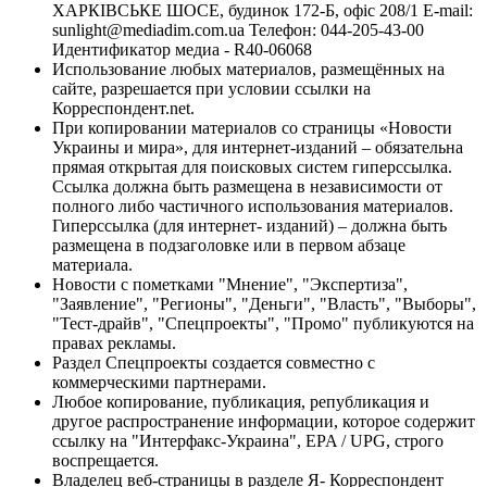
ХАРКІВСЬКЕ ШОСЕ, будинок 172-Б, офіс 208/1 E-mail:
sunlight@mediadim.com.ua
Телефон: 044-205-43-00
Идентификатор медиа - R40-06068
Использование любых материалов, размещённых на
сайте, разрешается при условии ссылки на
Корреспондент.net.
При копировании материалов со страницы «Новости
Украины и мира», для интернет-изданий – обязательна
прямая открытая для поисковых систем гиперссылка.
Ссылка должна быть размещена в независимости от
полного либо частичного использования материалов.
Гиперссылка (для интернет- изданий) – должна быть
размещена в подзаголовке или в первом абзаце
материала.
Новости с пометками "Мнение", "Экспертиза",
"Заявление", "Регионы", "Деньги", "Власть", "Выборы",
"Тест-драйв", "Спецпроекты", "Промо" публикуются на
правах рекламы.
Раздел Спецпроекты создается совместно с
коммерческими партнерами.
Любое копирование, публикация, републикация и
другое распространение информации, которое содержит
ссылку на "Интерфакс-Украина", EPA / UPG, строго
воспрещается.
Владелец веб-страницы в разделе Я- Корреспондент