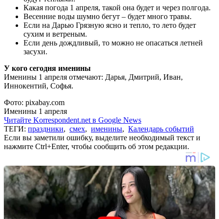
Какая погода 1 апреля, такой она будет и через полгода.
Весенние воды шумно бегут – будет много травы.
Если на Дарью Грязную ясно и тепло, то лето будет
сухим и ветреным.
Если день дождливый, то можно не опасаться летней
засухи.
У кого сегодня именины
Именины 1 апреля отмечают: Дарья, Дмитрий, Иван,
Иннокентий, Софья.
Фото: pixabay.com
Именины 1 апреля
Читайте Korrespondent.net в Google News
ТЕГИ:
праздники
,
смех
,
именины
,
Календарь событий
Если вы заметили ошибку, выделите необходимый текст и
нажмите Ctrl+Enter, чтобы сообщить об этом редакции.