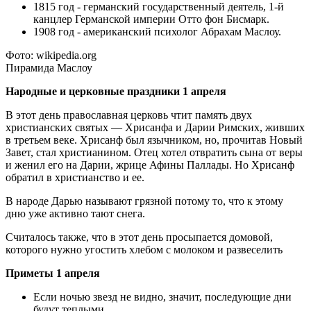
1815 год - германский государственный деятель, 1-й
канцлер Германской империи Отто фон Бисмарк.
1908 год - американский психолог Абрахам Маслоу.
Фото: wikipedia.org
Пирамида Маслоу
Народные и церковные праздники 1 апреля
В этот день православная церковь чтит память двух
христианских святых — Хрисанфа и Дарии Римских, живших
в третьем веке. Хрисанф был язычником, но, прочитав Новый
Завет, стал христианином. Отец хотел отвратить сына от веры
и женил его на Дарии, жрице Афины Паллады. Но Хрисанф
обратил в христианство и ее.
В народе Дарью называют грязной потому то, что к этому
дню уже активно тают снега.
Считалось также, что в этот день просыпается домовой,
которого нужно угостить хлебом с молоком и развеселить
Приметы 1 апреля
Если ночью звезд не видно, значит, последующие дни
будут теплыми.