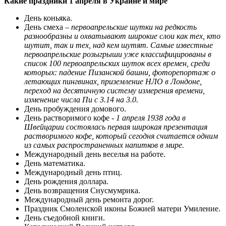
Какие праздники 1 апреля в Украине и мире
День коньяка.
День смеха –
первоапрельские шутки на редкость
разнообразны и охватывают широкие слои как тех, кто
шутит, так и тех, над кем шутят. Самые известные
первоапрельские розыгрыши уже классифицированы в
список 100 первоапрельских шуток всех времен, среди
которых: падение Пизанской башни, фоторепортаж о
летающих пингвинах, приземление НЛО в Лондоне,
переход на десятичную систему измерения времени,
изменение числа Пи с 3.14 на 3.0.
День пробуждения домового.
День растворимого кофе -
1 апреля 1938 года в
Швейцарии состоялась первая широкая презентация
растворимого кофе, который сегодня считается одним
из самых распространенных напитков в мире.
Международный день веселья на работе.
День математика.
Международный день птиц.
День рождения доллара.
День возвращения Снусмумрика.
Международный день ремонта дорог.
Праздник Смоленской иконы Божией матери Умиление.
День съедобной книги.