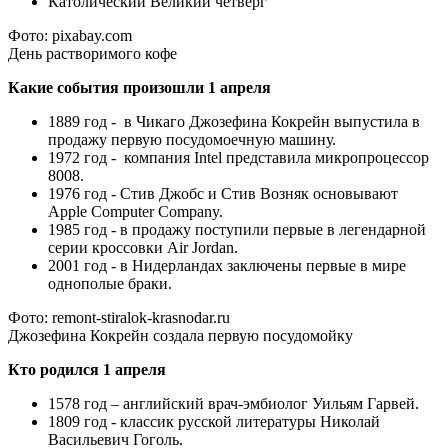
Католический Великий четверг
Фото: pixabay.com
День растворимого кофе
Какие события произошли 1 апреля
1889 год - в Чикаго Джозефина Кокрейн выпустила в
продажу первую посудомоечную машину.
1972 год - компания Intel представила микропроцессор
8008.
1976 год - Стив Джобс и Стив Возняк основывают
Apple Computer Company.
1985 год - в продажу поступили первые в легендарной
серии кроссовки Air Jordan.
2001 год - в Нидерландах заключены первые в мире
однополые браки.
Фото: remont-stiralok-krasnodar.ru
Джозефина Кокрейн создала первую посудомойку
Кто родился 1 апреля
1578 год – английский врач-эмбиолог Уильям Гарвей.
1809 год - классик русской литературы Николай
Васильевич Гоголь.