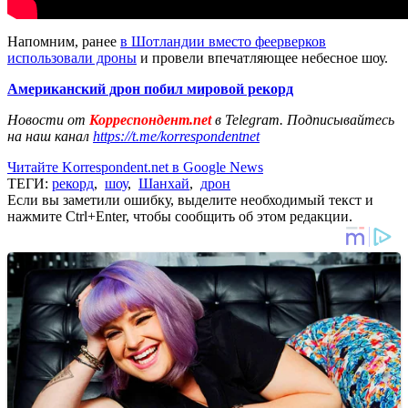
Напомним, ранее
в Шотландии вместо феерверков
использовали дроны
и провели впечатляющее небесное шоу.
Американский дрон побил мировой рекорд
Новости от
Корреспондент.net
в Telegram. Подписывайтесь
на наш канал
https://t.me/korrespondentnet
Читайте Korrespondent.net в Google News
ТЕГИ:
рекорд
,
шоу
,
Шанхай
,
дрон
Если вы заметили ошибку, выделите необходимый текст и
нажмите Ctrl+Enter, чтобы сообщить об этом редакции.