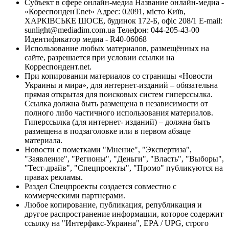
Субъект в сфере онлайн-медиа Название онлайн-медиа -
«КореспонденТ.net» Адрес: 02091, місто Київ,
ХАРКІВСЬКЕ ШОСЕ, будинок 172-Б, офіс 208/1 E-mail:
sunlight@mediadim.com.ua
Телефон: 044-205-43-00
Идентификатор медиа - R40-06068
Использование любых материалов, размещённых на
сайте, разрешается при условии ссылки на
Корреспондент.net.
При копировании материалов со страницы «Новости
Украины и мира», для интернет-изданий – обязательна
прямая открытая для поисковых систем гиперссылка.
Ссылка должна быть размещена в независимости от
полного либо частичного использования материалов.
Гиперссылка (для интернет- изданий) – должна быть
размещена в подзаголовке или в первом абзаце
материала.
Новости с пометками "Мнение", "Экспертиза",
"Заявление", "Регионы", "Деньги", "Власть", "Выборы",
"Тест-драйв", "Спецпроекты", "Промо" публикуются на
правах рекламы.
Раздел Спецпроекты создается совместно с
коммерческими партнерами.
Любое копирование, публикация, републикация и
другое распространение информации, которое содержит
ссылку на "Интерфакс-Украина", EPA / UPG, строго