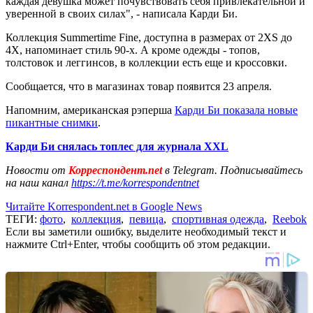
каждая девушка может почувствовать себя привлекательной и
уверенной в своих силах", - написала Карди Би.
Коллекция Summertime Fine, доступна в размерах от 2XS до
4X, напоминает стиль 90-х. А кроме одежды - топов,
толстовок и леггинсов, в коллекции есть еще и кроссовки.
Сообщается, что в магазинах товар появится 23 апреля.
Напомним, американская рэперша
Карди Би показала новые
пикантные снимки
.
Карди Би снялась топлес для журнала ХХL
Новости от
Корреспондент.net
в Telegram. Подписывайтесь
на наш канал
https://t.me/korrespondentnet
Читайте Korrespondent.net в Google News
ТЕГИ:
фото
,
коллекция
,
певица
,
спортивная одежда
,
Reebok
Если вы заметили ошибку, выделите необходимый текст и
нажмите Ctrl+Enter, чтобы сообщить об этом редакции.