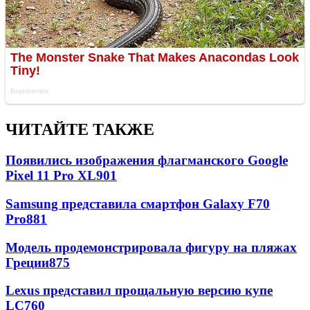
ЧИТАЙТЕ ТАКЖЕ
Появились изображения флагманского Google
Pixel 11 Pro XL
901
Samsung представила смартфон Galaxy F70
Pro
881
Модель продемонстрировала фигуру на пляжах
Греции
875
Lexus представил прощальную версию купе
LC
760