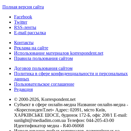
Полная версия сайта
Facebook
Twitter
RSS-ленты
E-mail рассылка
Контакты
Реклама на сайте
Использование материалов korrespondent.net
Правила пользования сайтом
Договор пользования сайтом
Политика в сфере конфиденциальности и персональных
данных
Пользовательское соглашение
Редакция
© 2000-2026, Korrespondent.net
Субъект в сфере онлайн-медиа Название онлайн-медиа -
«КореспонденТ.net» Адрес: 02091, місто Київ,
ХАРКІВСЬКЕ ШОСЕ, будинок 172-Б, офіс 208/1 E-mail:
sunlight@mediadim.com.ua
Телефон: 044-205-43-00
Идентификатор медиа - R40-06068
Использование любых материалов, размещённых на