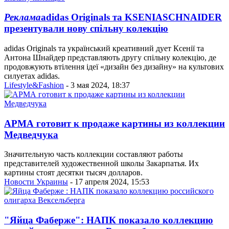
Реклама
adidas Originals та KSENIASCHNAIDER
презентували нову спільну колекцію
adidas Originals та український креативний дует Ксенії та
Антона Шнайдер представляють другу спільну колекцію, де
продовжують втілення ідеї «дизайн без дизайну» на культових
силуетах adidas.
Lifestyle&Fashion
- 3 мая 2024, 18:37
АРМА готовит к продаже картины из коллекции
Медведчука
Значительную часть коллекции составляют работы
представителей художественной школы Закарпатья. Их
картины стоят десятки тысяч долларов.
Новости Украины
- 17 апреля 2024, 15:53
"Яйца Фаберже": НАПК показало коллекцию