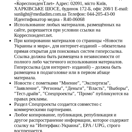
«КореспонденТ.net» Адрес: 02091, місто Київ,
ХАРКІВСЬКЕ ШОСЕ, будинок 172-Б, офіс 208/1 E-mail:
sunlight@mediadim.com.ua
Телефон: 044-205-43-00
Идентификатор медиа - R40-06068
Использование любых материалов, размещённых на
сайте, разрешается при условии ссылки на
Корреспондент.net.
При копировании материалов со страницы «Новости
Украины и мира», для интернет-изданий – обязательна
прямая открытая для поисковых систем гиперссылка.
Ссылка должна быть размещена в независимости от
полного либо частичного использования материалов.
Гиперссылка (для интернет- изданий) – должна быть
размещена в подзаголовке или в первом абзаце
материала.
Новости с пометками "Мнение", "Экспертиза",
"Заявление", "Регионы", "Деньги", "Власть", "Выборы",
"Тест-драйв", "Спецпроекты", "Промо" публикуются на
правах рекламы.
Раздел Спецпроекты создается совместно с
коммерческими партнерами.
Любое копирование, публикация, републикация и
другое распространение информации, которое содержит
ссылку на "Интерфакс-Украина", EPA / UPG, строго
воспрещается.