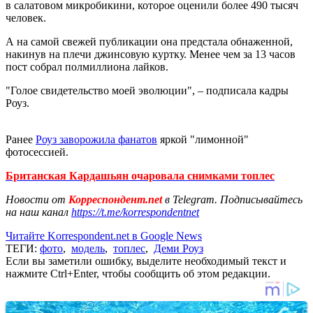
в салатовом микробикини, которое оценили более 490 тысяч
человек.
А на самой свежей публикации она предстала обнаженной,
накинув на плечи джинсовую куртку. Менее чем за 13 часов
пост собрал полмиллиона лайков.
"Голое свидетельство моей эволюции", – подписала кадры
Роуз.
Ранее
Роуз заворожила фанатов
яркой "лимонной"
фотосессией.
Британская Кардашьян очаровала снимками топлес
Новости от
Корреспондент.net
в Telegram. Подписывайтесь
на наш канал
https://t.me/korrespondentnet
Читайте Korrespondent.net в Google News
ТЕГИ:
фото
,
модель
,
топлес
,
Деми Роуз
Если вы заметили ошибку, выделите необходимый текст и
нажмите Ctrl+Enter, чтобы сообщить об этом редакции.