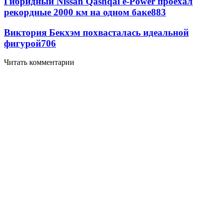
Гибридный Nissan Qashqai e-Power проехал
рекордные 2000 км на одном баке
883
Виктория Бекхэм похвасталась идеальной
фигурой
706
Читать комментарии