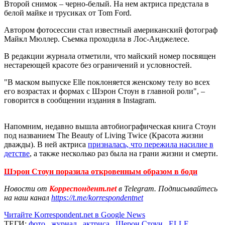
Второй снимок – черно-белый. На нем актриса предстала в
белой майке и трусиках от Tom Ford.
Автором фотосессии стал известный американский фотограф
Майкл Мюллер. Съемка проходила в Лос-Анджелесе.
В редакции журнала отметили, что майский номер посвящен
нестареющей красоте без ограничений и условностей.
"В маском выпуске Elle поклоняется женскому телу во всех
его возрастах и ​​формах с Шэрон Стоун в главной роли", –
говорится в сообщении издания в Instagram.
Напомним, недавно вышла автобиографическая книга Стоун
под названием The Beauty of Living Twice (Красота жизни
дважды). В ней актриса
призналась, что пережила насилие в
детстве
, а также несколько раз была на грани жизни и смерти.
Шэрон Стоун поразила откровенным образом в боди
Новости от
Корреспондент.net
в Telegram. Подписывайтесь
на наш канал
https://t.me/korrespondentnet
Читайте Korrespondent.net в Google News
ТЕГИ:
фото
,
журнал
,
актриса
,
Шерон Стоун
,
ELLE
,