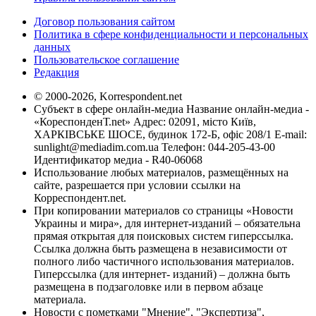
Договор пользования сайтом
Политика в сфере конфиденциальности и персональных
данных
Пользовательское соглашение
Редакция
© 2000-2026, Korrespondent.net
Субъект в сфере онлайн-медиа Название онлайн-медиа -
«КореспонденТ.net» Адрес: 02091, місто Київ,
ХАРКІВСЬКЕ ШОСЕ, будинок 172-Б, офіс 208/1 E-mail:
sunlight@mediadim.com.ua
Телефон: 044-205-43-00
Идентификатор медиа - R40-06068
Использование любых материалов, размещённых на
сайте, разрешается при условии ссылки на
Корреспондент.net.
При копировании материалов со страницы «Новости
Украины и мира», для интернет-изданий – обязательна
прямая открытая для поисковых систем гиперссылка.
Ссылка должна быть размещена в независимости от
полного либо частичного использования материалов.
Гиперссылка (для интернет- изданий) – должна быть
размещена в подзаголовке или в первом абзаце
материала.
Новости с пометками "Мнение", "Экспертиза",