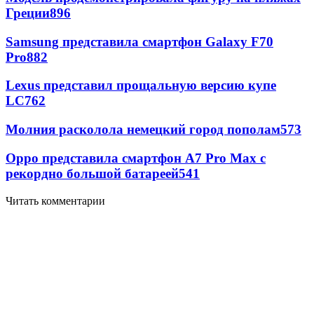
Греции
896
Samsung представила смартфон Galaxy F70
Pro
882
Lexus представил прощальную версию купе
LC
762
Молния расколола немецкий город пополам
573
Oppo представила смартфон A7 Pro Max с
рекордно большой батареей
541
Читать комментарии