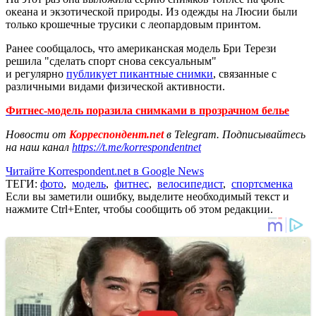
океана и экзотической природы. Из одежды на Люсии были
только крошечные трусики с леопардовым принтом.
Ранее сообщалось, что американская модель Бри Терези
решила "сделать спорт снова сексуальным"
и регулярно
публикует пикантные снимки
, связанные с
различными видами физической активности.
Фитнес-модель поразила снимками в прозрачном белье
Новости от
Корреспондент.net
в Telegram. Подписывайтесь
на наш канал
https://t.me/korrespondentnet
Читайте Korrespondent.net в Google News
ТЕГИ:
фото
,
модель
,
фитнес
,
велосипедист
,
спортсменка
Если вы заметили ошибку, выделите необходимый текст и
нажмите Ctrl+Enter, чтобы сообщить об этом редакции.