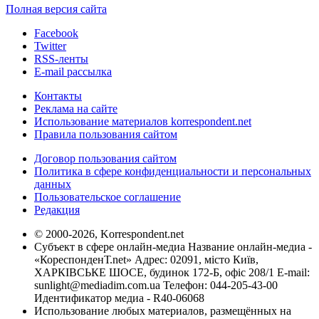
Полная версия сайта
Facebook
Twitter
RSS-ленты
E-mail рассылка
Контакты
Реклама на сайте
Использование материалов korrespondent.net
Правила пользования сайтом
Договор пользования сайтом
Политика в сфере конфиденциальности и персональных
данных
Пользовательское соглашение
Редакция
© 2000-2026, Korrespondent.net
Субъект в сфере онлайн-медиа Название онлайн-медиа -
«КореспонденТ.net» Адрес: 02091, місто Київ,
ХАРКІВСЬКЕ ШОСЕ, будинок 172-Б, офіс 208/1 E-mail:
sunlight@mediadim.com.ua
Телефон: 044-205-43-00
Идентификатор медиа - R40-06068
Использование любых материалов, размещённых на