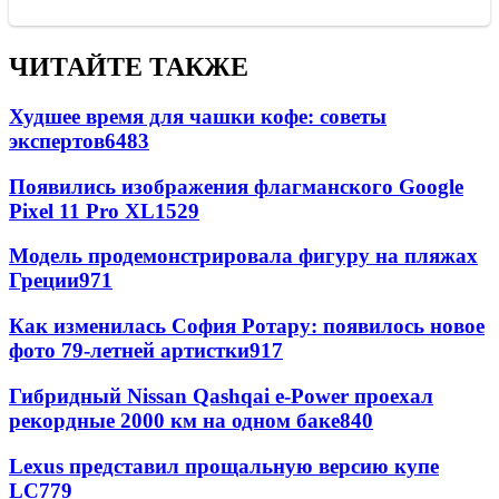
ЧИТАЙТЕ ТАКЖЕ
Худшее время для чашки кофе: советы
экспертов
6483
Появились изображения флагманского Google
Pixel 11 Pro XL
1529
Модель продемонстрировала фигуру на пляжах
Греции
971
Как изменилась София Ротару: появилось новое
фото 79-летней артистки
917
Гибридный Nissan Qashqai e-Power проехал
рекордные 2000 км на одном баке
840
Lexus представил прощальную версию купе
LC
779