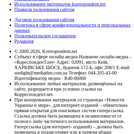
Использование материалов korrespondent.net
Правила пользования сайтом
Договор пользования сайтом
Политика в сфере конфиденциальности и персональных
данных
Пользовательское соглашение
Редакция
© 2000-2026, Korrespondent.net
Субъект в сфере онлайн-медиа Название онлайн-медиа -
«КореспонденТ.net» Адрес: 02091, місто Київ,
ХАРКІВСЬКЕ ШОСЕ, будинок 172-Б, офіс 208/1 E-mail:
sunlight@mediadim.com.ua
Телефон: 044-205-43-00
Идентификатор медиа - R40-06068
Использование любых материалов, размещённых на
сайте, разрешается при условии ссылки на
Корреспондент.net.
При копировании материалов со страницы «Новости
Украины и мира», для интернет-изданий – обязательна
прямая открытая для поисковых систем гиперссылка.
Ссылка должна быть размещена в независимости от
полного либо частичного использования материалов.
Гиперссылка (для интернет- изданий) – должна быть
размещена в подзаголовке или в первом абзаце