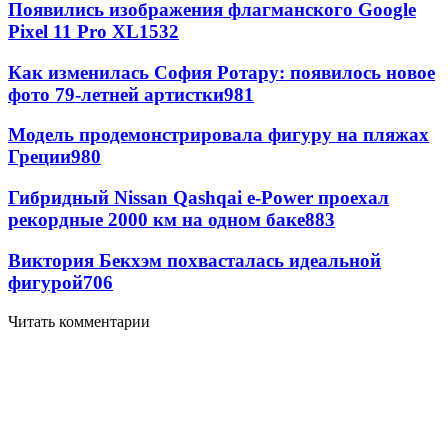
Появились изображения флагманского Google
Pixel 11 Pro XL
1532
Как изменилась София Ротару: появилось новое
фото 79-летней артистки
981
Модель продемонстрировала фигуру на пляжах
Греции
980
Гибридный Nissan Qashqai e-Power проехал
рекордные 2000 км на одном баке
883
Виктория Бекхэм похвасталась идеальной
фигурой
706
Читать комментарии