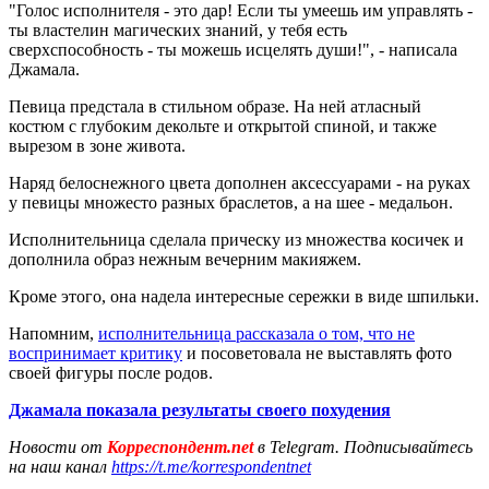
"Голос исполнителя - это дар! Если ты умеешь им управлять -
ты властелин магических знаний, у тебя есть
сверхспособность - ты можешь исцелять души!", - написала
Джамала.
Певица предстала в стильном образе. На ней атласный
костюм с глубоким декольте и открытой спиной, и также
вырезом в зоне живота.
Наряд белоснежного цвета дополнен аксессуарами - на руках
у певицы множесто разных браслетов, а на шее - медальон.
Исполнительница сделала прическу из множества косичек и
дополнила образ нежным вечерним макияжем.
Кроме этого, она надела интересные сережки в виде шпильки.
Напомним,
исполнительница рассказала о том, что не
воспринимает критику
и посоветовала не выставлять фото
своей фигуры после родов.
Джамала показала результаты своего похудения
Новости от
Корреспондент.net
в Telegram. Подписывайтесь
на наш канал
https://t.me/korrespondentnet