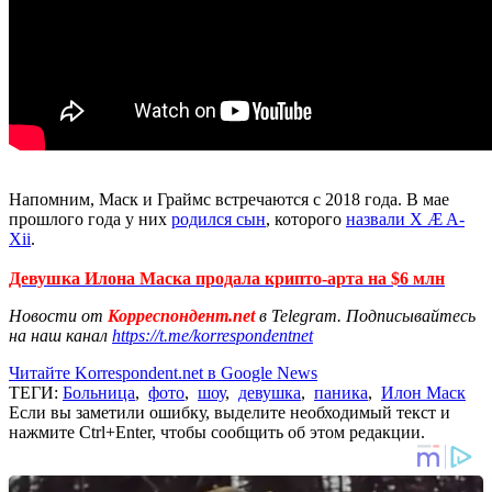
Напомним, Маск и Граймс встречаются с 2018 года. В мае
прошлого года у них
родился сын
, которого
назвали X Æ A-
Xii
.
Девушка Илона Маска продала крипто-арта на $6 млн
Новости от
Корреспондент.net
в Telegram. Подписывайтесь
на наш канал
https://t.me/korrespondentnet
Читайте Korrespondent.net в Google News
ТЕГИ:
Больница
,
фото
,
шоу
,
девушка
,
паника
,
Илон Маск
Если вы заметили ошибку, выделите необходимый текст и
нажмите Ctrl+Enter, чтобы сообщить об этом редакции.