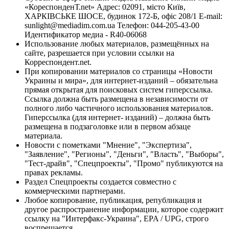
«КореспонденТ.net» Адрес: 02091, місто Київ,
ХАРКІВСЬКЕ ШОСЕ, будинок 172-Б, офіс 208/1 E-mail:
sunlight@mediadim.com.ua
Телефон: 044-205-43-00
Идентификатор медиа - R40-06068
Использование любых материалов, размещённых на
сайте, разрешается при условии ссылки на
Корреспондент.net.
При копировании материалов со страницы «Новости
Украины и мира», для интернет-изданий – обязательна
прямая открытая для поисковых систем гиперссылка.
Ссылка должна быть размещена в независимости от
полного либо частичного использования материалов.
Гиперссылка (для интернет- изданий) – должна быть
размещена в подзаголовке или в первом абзаце
материала.
Новости с пометками "Мнение", "Экспертиза",
"Заявление", "Регионы", "Деньги", "Власть", "Выборы",
"Тест-драйв", "Спецпроекты", "Промо" публикуются на
правах рекламы.
Раздел Спецпроекты создается совместно с
коммерческими партнерами.
Любое копирование, публикация, републикация и
другое распространение информации, которое содержит
ссылку на "Интерфакс-Украина", EPA / UPG, строго
воспрещается.