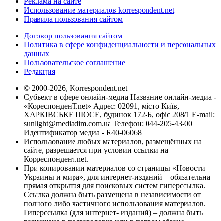
Реклама на сайте
Использование материалов korrespondent.net
Правила пользования сайтом
Договор пользования сайтом
Политика в сфере конфиденциальности и персональных
данных
Пользовательское соглашение
Редакция
© 2000-2026, Korrespondent.net
Субъект в сфере онлайн-медиа Название онлайн-медиа -
«КореспонденТ.net» Адрес: 02091, місто Київ,
ХАРКІВСЬКЕ ШОСЕ, будинок 172-Б, офіс 208/1 E-mail:
sunlight@mediadim.com.ua
Телефон: 044-205-43-00
Идентификатор медиа - R40-06068
Использование любых материалов, размещённых на
сайте, разрешается при условии ссылки на
Корреспондент.net.
При копировании материалов со страницы «Новости
Украины и мира», для интернет-изданий – обязательна
прямая открытая для поисковых систем гиперссылка.
Ссылка должна быть размещена в независимости от
полного либо частичного использования материалов.
Гиперссылка (для интернет- изданий) – должна быть