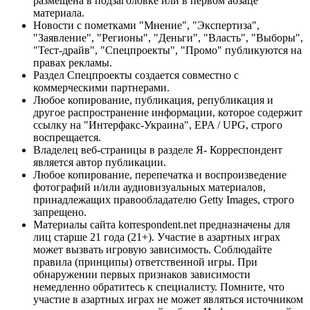
размещена в подзаголовке или в первом абзаце
материала.
Новости с пометками "Мнение", "Экспертиза",
"Заявление", "Регионы", "Деньги", "Власть", "Выборы",
"Тест-драйв", "Спецпроекты", "Промо" публикуются на
правах рекламы.
Раздел Спецпроекты создается совместно с
коммерческими партнерами.
Любое копирование, публикация, републикация и
другое распространение информации, которое содержит
ссылку на "Интерфакс-Украина", EPA / UPG, строго
воспрещается.
Владелец веб-страницы в разделе Я- Корреспондент
является автор публикации.
Любое копирование, перепечатка и воспроизведение
фотографий и/или аудиовизуальных материалов,
принадлежащих правообладателю Getty Images, строго
запрещено.
Материалы сайта korrespondent.net предназначены для
лиц старше 21 года (21+). Участие в азартных играх
может вызвать игровую зависимость. Соблюдайте
правила (принципы) ответственной игры. При
обнаружении первых признаков зависимости
немедленно обратитесь к специалисту. Помните, что
участие в азартных играх не может являться источником