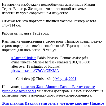
На картине изображена возлюбленная живописца Мария-
Тереза Вальтер. Женщина считается одной из самых
известных муз в современном искусстве.
Отмечается, что портрет выполнен маслом. Размер холста
146×114 см.
Работа написана в 1932 году.
Картина не единствення в своем роде. Пикассо создал целую
серию портретов своей возлюбленной. Торги данного
портрета длились всего 19 минут.
#AuctionUpdate
Pablo Picasso, 'Femme assise près
d'une fenêtre (Marie-Thérèse)' realizes $103,410,000
after over 19 minutes of bidding!
pic.twitter.com/G7oVzG5KMA
— Christie's (@ChristiesInc)
May 14, 2021
Напомним,
полотно Жана-Мишеля Баския В этом случае
ушло с молотка за 93
миллиона долларов. На нем изображены
культовые черепа американского неоэксперессиониста.
Жительница Италии выиграла в лотерею картину Пикассо