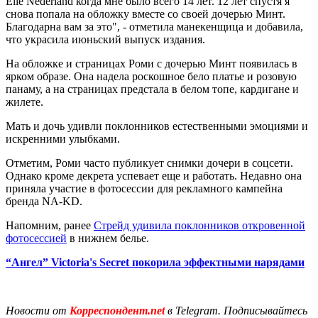
Elle Nederland когда мне было всего 14 лет. 12 лет спустя я
снова попала на обложку вместе со своей дочерью Минт.
Благодарна вам за это", - отметила манекенщица и добавила,
что украсила июньский выпуск издания.
На обложке и страницах Роми с дочерью Минт появилась в
ярком образе. Она надела роскошное бело платье и розовую
панаму, а на страницах предстала в белом топе, кардигане и
жилете.
Мать и дочь удивли поклонников естественными эмоциями и
искренними улыбками.
Отметим, Роми часто публикует снимки дочери в соцсети.
Однако кроме декрета успевает еще и работать. Недавно она
приняла участие в фотосессии для рекламного кампейна
бренда NA-KD.
Напомним, ранее
Стрейд удивила поклонников откровенной
фотосессией
в нижнем белье.
“Ангел” Victoria's Secret покорила эффектными нарядами
Новости от
Корреспондент.net
в Telegram. Подписывайтесь