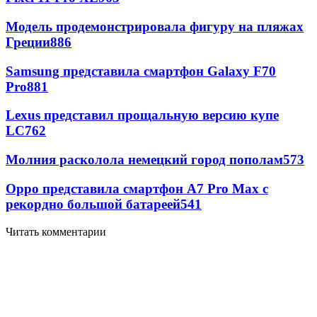
Модель продемонстрировала фигуру на пляжах
Греции
886
Samsung представила смартфон Galaxy F70
Pro
881
Lexus представил прощальную версию купе
LC
762
Молния расколола немецкий город пополам
573
Oppo представила смартфон A7 Pro Max с
рекордно большой батареей
541
Читать комментарии