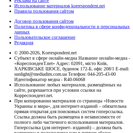
Реклама на сайте
Использование материалов korrespondent.net
Правила пользования сайтом
Договор пользования сайтом
Политика в сфере конфиденциальности и персональных
данных
Пользовательское соглашение
Редакция
© 2000-2026, Korrespondent.net
Субъект в сфере онлайн-медиа Название онлайн-медиа -
«КореспонденТ.net» Адрес: 02091, місто Київ,
ХАРКІВСЬКЕ ШОСЕ, будинок 172-Б, офіс 208/1 E-mail:
sunlight@mediadim.com.ua
Телефон: 044-205-43-00
Идентификатор медиа - R40-06068
Использование любых материалов, размещённых на
сайте, разрешается при условии ссылки на
Корреспондент.net.
При копировании материалов со страницы «Новости
Украины и мира», для интернет-изданий – обязательна
прямая открытая для поисковых систем гиперссылка.
Ссылка должна быть размещена в независимости от
полного либо частичного использования материалов.
Гиперссылка (для интернет- изданий) – должна быть
размещена в подзаголовке или в первом абзаце