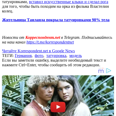
татуировками,
вставил искусственные клыки и сделал рога
для того, чтобы быть походим на орка из фильма Властелин
колец.
Жительница Таиланда покрыла татуировками 98% тела
Новости от
Корреспондент.net
в Telegram. Подписывайтесь
на наш канал
https://t.me/korrespondentnet
Читайте Korrespondent.net в Google News
ТЕГИ:
Германия
,
фото
,
татуировка
,
модель
Если вы заметили ошибку, выделите необходимый текст и
нажмите Ctrl+Enter, чтобы сообщить об этом редакции.