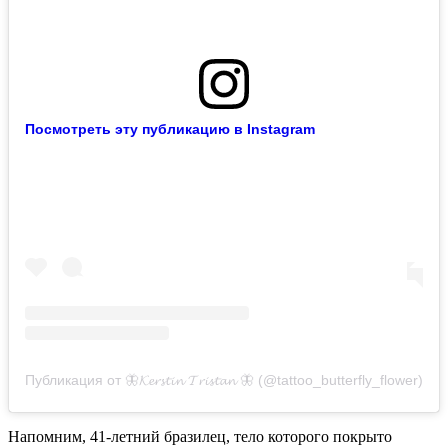
Посмотреть эту публикацию в Instagram
Публикация от 🦋𝓚𝓮𝓻𝓼𝓽𝓲𝓷 𝓣𝓻𝓲𝓼𝓽𝓪𝓷 🦋 (@tattoo_butterfly_flower)
Напомним, 41-летний бразилец, тело которого покрыто