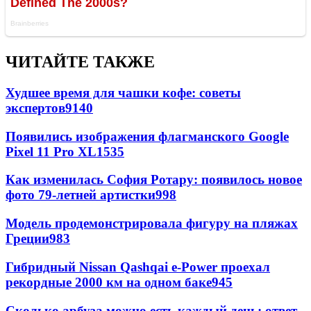
ЧИТАЙТЕ ТАКЖЕ
Худшее время для чашки кофе: советы
экспертов
9140
Появились изображения флагманского Google
Pixel 11 Pro XL
1535
Как изменилась София Ротару: появилось новое
фото 79-летней артистки
998
Модель продемонстрировала фигуру на пляжах
Греции
983
Гибридный Nissan Qashqai e-Power проехал
рекордные 2000 км на одном баке
945
Сколько арбуза можно есть каждый день: ответ