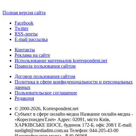
Полная версия сайта
Facebook
Twitter
RSS-ленты
E-mail рассылка
Контакты
Реклама на сайте
Использование материалов korrespondent.net
Правила пользования сайтом
Договор пользования сайтом
Политика в сфере конфиденциальности и персональных
данных
Пользовательское соглашение
Редакция
© 2000-2026, Korrespondent.net
Субъект в сфере онлайн-медиа Название онлайн-медиа -
«КореспонденТ.net» Адрес: 02091, місто Київ,
ХАРКІВСЬКЕ ШОСЕ, будинок 172-Б, офіс 208/1 E-mail:
sunlight@mediadim.com.ua
Телефон: 044-205-43-00
Идентификатор медиа - R40-06068