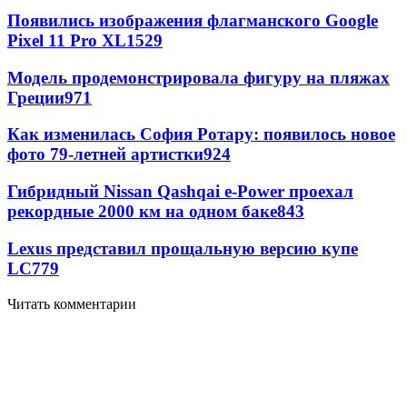
Появились изображения флагманского Google
Pixel 11 Pro XL
1529
Модель продемонстрировала фигуру на пляжах
Греции
971
Как изменилась София Ротару: появилось новое
фото 79-летней артистки
924
Гибридный Nissan Qashqai e-Power проехал
рекордные 2000 км на одном баке
843
Lexus представил прощальную версию купе
LC
779
Читать комментарии