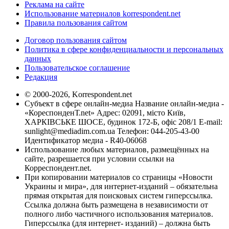
Реклама на сайте
Использование материалов korrespondent.net
Правила пользования сайтом
Договор пользования сайтом
Политика в сфере конфиденциальности и персональных
данных
Пользовательское соглашение
Редакция
© 2000-2026, Korrespondent.net
Субъект в сфере онлайн-медиа Название онлайн-медиа -
«КореспонденТ.net» Адрес: 02091, місто Київ,
ХАРКІВСЬКЕ ШОСЕ, будинок 172-Б, офіс 208/1 E-mail:
sunlight@mediadim.com.ua
Телефон: 044-205-43-00
Идентификатор медиа - R40-06068
Использование любых материалов, размещённых на
сайте, разрешается при условии ссылки на
Корреспондент.net.
При копировании материалов со страницы «Новости
Украины и мира», для интернет-изданий – обязательна
прямая открытая для поисковых систем гиперссылка.
Ссылка должна быть размещена в независимости от
полного либо частичного использования материалов.
Гиперссылка (для интернет- изданий) – должна быть