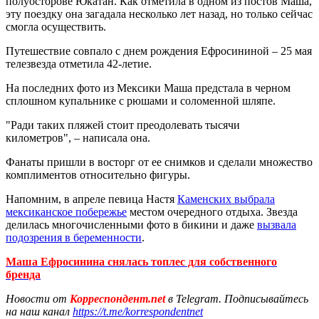
полуосторове Юкатан. Как отметила в одном из постов Маша,
эту поездку она загадала несколько лет назад, но только сейчас
смогла осуществить.
Путешествие совпало с днем рождения Ефросининой – 25 мая
телезвезда отметила 42-летие.
На последних фото из Мексики Маша предстала в черном
сплошном купальнике с рюшами и соломенной шляпе.
"Ради таких пляжей стоит преодолевать тысячи
километров", – написала она.
Фанаты пришли в восторг от ее снимков и сделали множество
комплиментов относительно фигуры.
Напомним, в апреле певица Настя
Каменских выбрала
мексиканское побережье
местом очередного отдыха. Звезда
делилась многочисленными фото в бикини и даже
вызвала
подозрения в беременности
.
Маша Ефросинина снялась топлес для собственного
бренда
Новости от
Корреспондент.net
в Telegram. Подписывайтесь
на наш канал
https://t.me/korrespondentnet