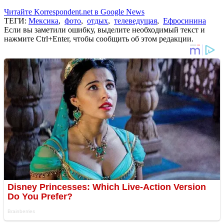
Читайте Korrespondent.net в Google News
ТЕГИ:
Мексика
,
фото
,
отдых
,
телеведущая
,
Ефросинина
Если вы заметили ошибку, выделите необходимый текст и
нажмите Ctrl+Enter, чтобы сообщить об этом редакции.