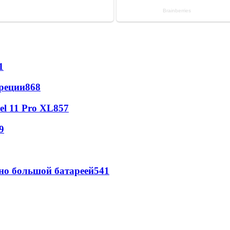
1
реции
868
l 11 Pro XL
857
9
но большой батареей
541