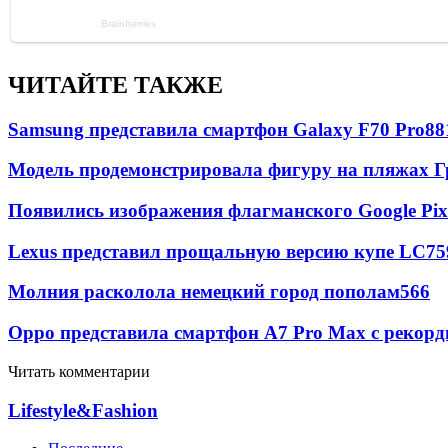
ЧИТАЙТЕ ТАКЖЕ
Samsung представила смартфон Galaxy F70 Pro
88
Модель продемонстрировала фигуру на пляжах Г
Появились изображения флагманского Google Pixe
Lexus представил прощальную версию купе LC
75
Молния расколола немецкий город пополам
566
Oppo представила смартфон A7 Pro Max с рекорд
Читать комментарии
Lifestyle&Fashion