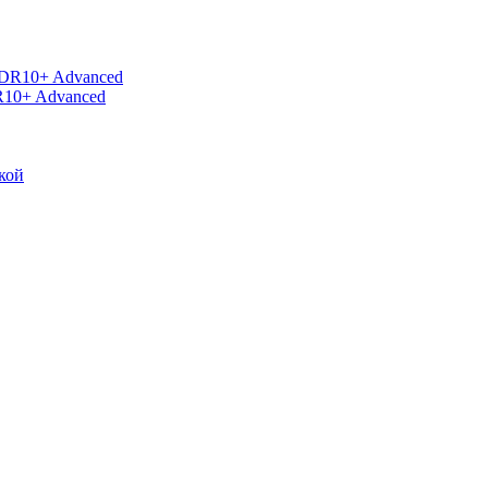
R10+ Advanced
кой