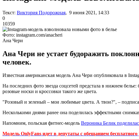
Текст:
Виктория Подорожная
, 9 июня 2021, 14:33
0
10359
Фото: instagram.com/anacheri
Ана Чери
Ана Чери не устает будоражить поклонн
человек.
Известная американская модель Ана Чери опубликовала в Inst
На последних фото звезда соцсетей предстала в нижнем белье:
розовые носки и кроссовки такого же цвета.
"Розовый и зеленый – мои любимые цвета. А твои?", – подпис
Несколькими днями ранее она поделилась эффектными снимками
Напомним, польская фитнес-модель
Вероника Белик поделила
Модель OnlyFans идет в депутаты с обещанием бесплатного