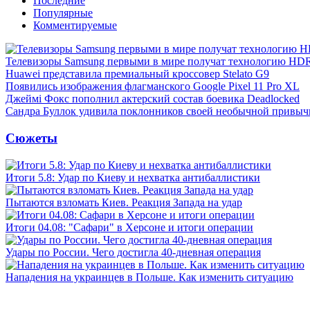
Последние
Популярные
Комментируемые
Телевизоры Samsung первыми в мире получат технологию HD
Huawei представила премиальный кроссовер Stelato G9
Появились изображения флагманского Google Pixel 11 Pro XL
Джеймі Фокс пополнил актерский состав боевика Deadlocked
Сандра Буллок удивила поклонников своей необычной привыч
Сюжеты
Итоги 5.8: Удар по Киеву и нехватка антибаллистики
Пытаются взломать Киев. Реакция Запада на удар
Итоги 04.08: "Сафари" в Херсоне и итоги операции
Удары по России. Чего достигла 40-дневная операция
Нападения на украинцев в Польше. Как изменить ситуацию