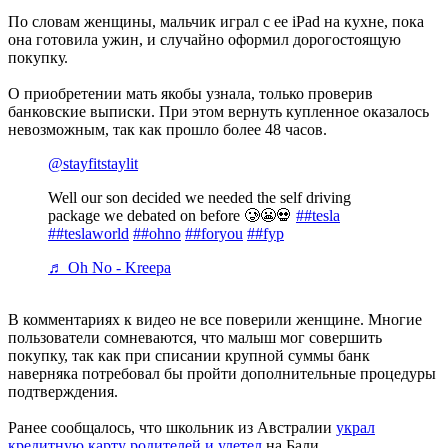
По словам женщины, мальчик играл с ее iPad на кухне, пока
она готовила ужин, и случайно оформил дорогостоящую
покупку.
О приобретении мать якобы узнала, только проверив
банковские выписки. При этом вернуть купленное оказалось
невозможным, так как прошло более 48 часов.
@stayfitstaylit
Well our son decided we needed the self driving
package we debated on before 🥲😬💀
##tesla
##teslaworld
##ohno
##foryou
##fyp
♬ Oh No - Kreepa
В комментариях к видео не все поверили женщине. Многие
пользователи сомневаются, что малыш мог совершить
покупку, так как при списании крупной суммы банк
наверняка потребовал бы пройти дополнительные процедуры
подтверждения.
Ранее сообщалось, что школьник из Австралии
украл
кредитную карту родителей и улетел
на Бали.