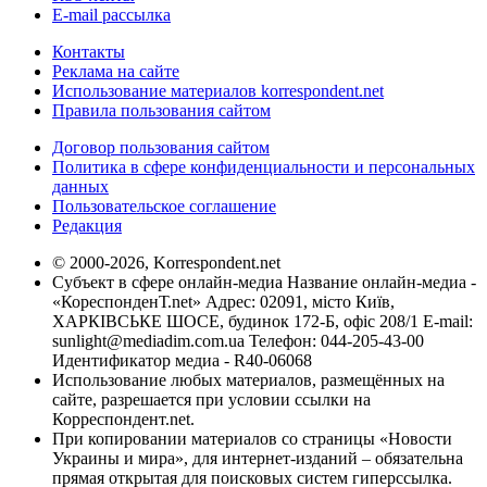
E-mail рассылка
Контакты
Реклама на сайте
Использование материалов korrespondent.net
Правила пользования сайтом
Договор пользования сайтом
Политика в сфере конфиденциальности и персональных
данных
Пользовательское соглашение
Редакция
© 2000-2026, Korrespondent.net
Субъект в сфере онлайн-медиа Название онлайн-медиа -
«КореспонденТ.net» Адрес: 02091, місто Київ,
ХАРКІВСЬКЕ ШОСЕ, будинок 172-Б, офіс 208/1 E-mail:
sunlight@mediadim.com.ua
Телефон: 044-205-43-00
Идентификатор медиа - R40-06068
Использование любых материалов, размещённых на
сайте, разрешается при условии ссылки на
Корреспондент.net.
При копировании материалов со страницы «Новости
Украины и мира», для интернет-изданий – обязательна
прямая открытая для поисковых систем гиперссылка.