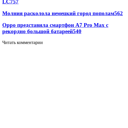
LC
757
Молния расколола немецкий город пополам
562
Oppo представила смартфон A7 Pro Max с
рекордно большой батареей
540
Читать комментарии