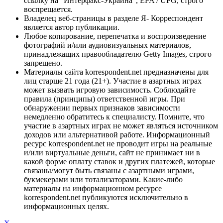
ссылку на "Интерфакс-Украина", EPA / UPG, строго
воспрещается.
Владелец веб-страницы в разделе Я- Корреспондент
является автор публикации.
Любое копирование, перепечатка и воспроизведение
фотографий и/или аудиовизуальных материалов,
принадлежащих правообладателю Getty Images, строго
запрещено.
Материалы сайта korrespondent.net предназначены для
лиц старше 21 года (21+). Участие в азартных играх
может вызвать игровую зависимость. Соблюдайте
правила (принципы) ответственной игры. При
обнаружении первых признаков зависимости
немедленно обратитесь к специалисту. Помните, что
участие в азартных играх не может являться источником
доходов или альтернативой работе. Информационный
ресурс korrespondent.net не проводит игры на реальные
и/или виртуальные деньги, сайт не принимает ни в
какой форме оплату ставок и других платежей, которые
связаны/могут быть связаны с азартными играми,
букмекерами или тотализаторами. Какие-либо
материалы на информационном ресурсе
korrespondent.net публикуются исключительно в
информационных целях.