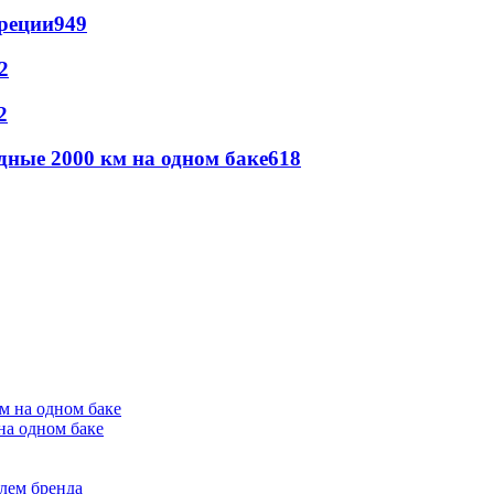
реции
949
2
2
дные 2000 км на одном баке
618
на одном баке
лем бренда