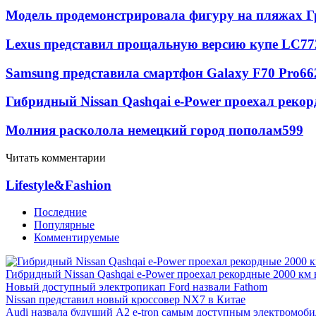
Модель продемонстрировала фигуру на пляжах Г
Lexus представил прощальную версию купе LC
77
Samsung представила смартфон Galaxy F70 Pro
66
Гибридный Nissan Qashqai e-Power проехал рекор
Молния расколола немецкий город пополам
599
Читать комментарии
Lifestyle&Fashion
Последние
Популярные
Комментируемые
Гибридный Nissan Qashqai e-Power проехал рекордные 2000 км 
Новый доступный электропикап Ford назвали Fathom
Nissan представил новый кроссовер NX7 в Китае
Audi назвала будущий A2 e-tron самым доступным электромоби