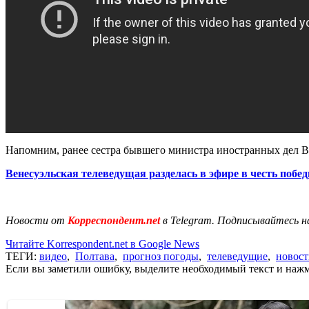
Напомним, ранее сестра бывшего министра иностранных дел В
Венесуэльская телеведущая разделась в эфире в честь побе
Новости от
Корреспондент.net
в Telegram. Подписывайтесь н
Читайте Korrespondent.net в Google News
ТЕГИ:
видео
,
Полтава
,
прогноз погоды
,
телеведущие
,
новос
Если вы заметили ошибку, выделите необходимый текст и нажми