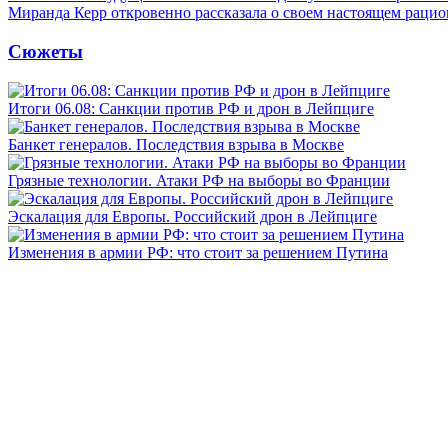
Миранда Керр откровенно рассказала о своем настоящем рацио
Сюжеты
Итоги 06.08: Санкции против РФ и дрон в Лейпциге
Банкет генералов. Последствия взрыва в Москве
Грязные технологии. Атаки РФ на выборы во Франции
Эскалация для Европы. Российский дрон в Лейпциге
Изменения в армии РФ: что стоит за решением Путина