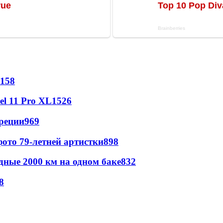
158
l 11 Pro XL
1526
реции
969
ото 79-летней артистки
898
дные 2000 км на одном баке
832
8