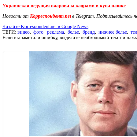
Украинская ведущая очаровала кадрами в купальнике
Новости от
Корреспондент.net
в Telegram. Подписывайтесь н
Читайте Korrespondent.net в Google News
ТЕГИ:
видео
,
фото
,
реклама
,
белье
,
бренд
,
нижнее белье
,
те
Если вы заметили ошибку, выделите необходимый текст и нажми