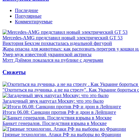
Последние
Популярные
Комментируемые
Mercedes-AMG представил новый электрический GT 53
Виктория Бекхэм похвасталась идеальной фигурой
Жара опасна для животных: как распознать перегрев у кошки и
Умер муж известной украинской актрисы
Мэтт Дэймон показался на публике с дочерьми
Сюжеты
"Охотиться на лучника, а не на стрелу". Как Украине бороться 
Загадочный звук напугал Москву: что это было
Итоги 06.08: Санкции против РФ и дрон в Лейпциге
Банкет генералов. Последствия взрыва в Москве
Грязные технологии. Атаки РФ на выборы во Франции