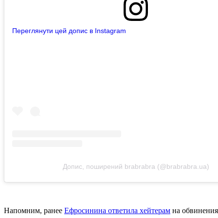
Переглянути цей допис в Instagram
Допис, поширений brabrabra (@brabrabra.ua)
Напомним, ранее
Ефросинина ответила хейтерам
на обвинения