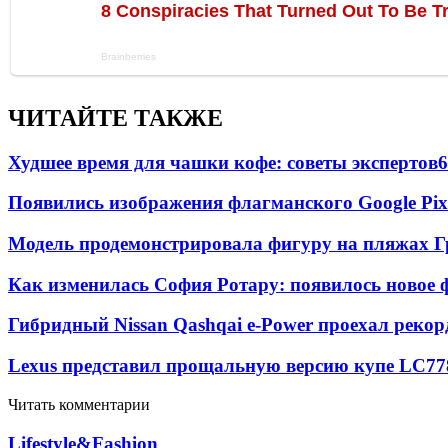
ЧИТАЙТЕ ТАКЖЕ
Худшее время для чашки кофе: советы экспертов
6
Появились изображения флагманского Google Pixe
Модель продемонстрировала фигуру на пляжах Г
Как изменилась София Ротару: появилось новое ф
Гибридный Nissan Qashqai e-Power проехал рекор
Lexus представил прощальную версию купе LC
77
Читать комментарии
Lifestyle&Fashion