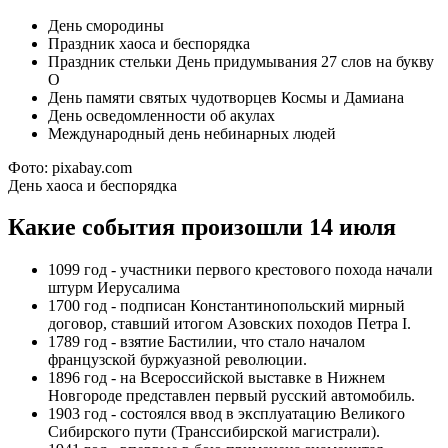
День смородины
Праздник хаоса и беспорядка
Праздник стельки День придумывания 27 слов на букву
О
День памяти святых чудотворцев Космы и Дамианa
День осведомленности об акулах
Международный день небинарных людей
Фото: pixabay.com
День хаоса и беспорядка
Какие события произошли 14 июля
1099 год - участники первого крестового похода начали
штурм Иерусалима
1700 год - подписан Константинопольский мирный
договор, ставший итогом Азовских походов Петра I.
1789 год - взятие Бастилии, что стало началом
французской буржуазной революции.
1896 год - на Всероссийской выставке в Нижнем
Новгороде представлен первый русский автомобиль.
1903 год - состоялся ввод в эксплуатацию Великого
Сибирского пути (Транссибирской магистрали).