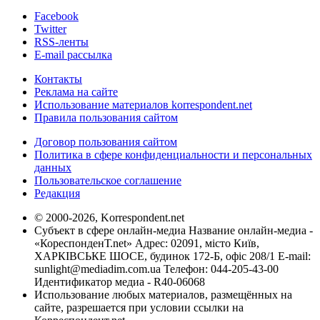
Facebook
Twitter
RSS-ленты
E-mail рассылка
Контакты
Реклама на сайте
Использование материалов korrespondent.net
Правила пользования сайтом
Договор пользования сайтом
Политика в сфере конфиденциальности и персональных
данных
Пользовательское соглашение
Редакция
© 2000-2026, Korrespondent.net
Субъект в сфере онлайн-медиа Название онлайн-медиа -
«КореспонденТ.net» Адрес: 02091, місто Київ,
ХАРКІВСЬКЕ ШОСЕ, будинок 172-Б, офіс 208/1 E-mail:
sunlight@mediadim.com.ua
Телефон: 044-205-43-00
Идентификатор медиа - R40-06068
Использование любых материалов, размещённых на
сайте, разрешается при условии ссылки на