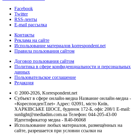
Facebook
Twitter
RSS-ленты
E-mail рассылка
Контакты
Реклама на сайте
Использование материалов korrespondent.net
Правила пользования сайтом
Договор пользования сайтом
Политика в сфере конфиденциальности и персональных
данных
Пользовательское соглашение
Редакция
© 2000-2026, Korrespondent.net
Субъект в сфере онлайн-медиа Название онлайн-медиа -
«КореспонденТ.net» Адрес: 02091, місто Київ,
ХАРКІВСЬКЕ ШОСЕ, будинок 172-Б, офіс 208/1 E-mail:
sunlight@mediadim.com.ua
Телефон: 044-205-43-00
Идентификатор медиа - R40-06068
Использование любых материалов, размещённых на
сайте, разрешается при условии ссылки на