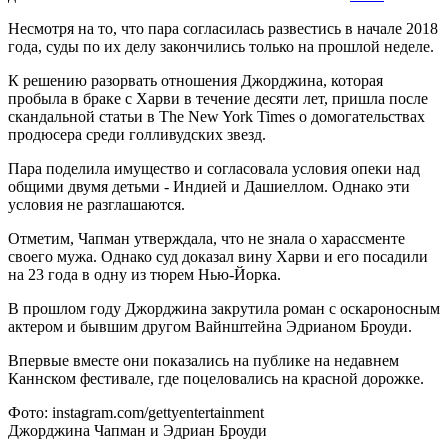
Несмотря на то, что пара согласилась развестись в начале 2018
года, суды по их делу закончились только на прошлой неделе.
К решению разорвать отношения Джорджина, которая
пробыла в браке с Харви в течение десяти лет, пришла после
скандальной статьи в The New York Times о домогательствах
продюсера среди голливудских звезд.
Пара поделила имущество и согласовала условия опеки над
общими двумя детьми - Индией и Дашиеллом. Однако эти
условия не разглашаются.
Отметим, Чапман утверждала, что не знала о харассменте
своего мужа. Однако суд доказал вину Харви и его посадили
на 23 года в одну из тюрем Нью-Йорка.
В прошлом году Джорджина закрутила роман с оскароносным
актером и бывшим другом Вайнштейна Эдрианом Броуди.
Впервые вместе они показались на публике на недавнем
Каннском фестивале, где поцеловались на красной дорожке.
Фото: instagram.com/gettyentertainment
Джорджина Чапман и Эдриан Броуди