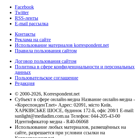
Facebook
Twitter
RSS-ленты
E-mail рассылка
Контакты
Реклама на сайте
Использование материалов korrespondent.net
Правила пользования сайтом
Договор пользования сайтом
Политика в сфере конфиденциальности и персональных
данных
Пользовательское соглашение
Редакция
© 2000-2026, Korrespondent.net
Субъект в сфере онлайн-медиа Название онлайн-медиа -
«КореспонденТ.net» Адрес: 02091, місто Київ,
ХАРКІВСЬКЕ ШОСЕ, будинок 172-Б, офіс 208/1 E-mail:
sunlight@mediadim.com.ua
Телефон: 044-205-43-00
Идентификатор медиа - R40-06068
Использование любых материалов, размещённых на
сайте, разрешается при условии ссылки на