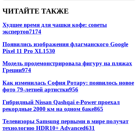
ЧИТАЙТЕ ТАКЖЕ
Худшее время для чашки кофе: советы
экспертов
7174
Появились изображения флагманского Google
Pixel 11 Pro XL
1530
Модель продемонстрировала фигуру на пляжах
Греции
974
Как изменилась София Ротару: появилось новое
фото 79-летней артистки
956
Гибридный Nissan Qashqai e-Power проехал
рекордные 2000 км на одном баке
865
Телевизоры Samsung первыми в мире получат
технологию HDR10+ Advanced
631