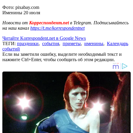
Фото: pixabay.com
Именины 20 июля
Новости от
Корреспондент.net
в Telegram. Подписывайтесь
на наш канал
https://t.me/korrespondentnet
Читайте Korrespondent.net в Google News
ТЕГИ:
праздники
,
события
,
приметы
,
именины
,
Календарь
событий
Если вы заметили ошибку, выделите необходимый текст и
нажмите Ctrl+Enter, чтобы сообщить об этом редакции.