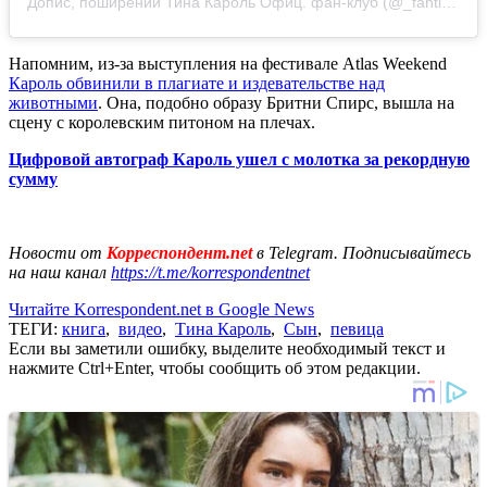
Допис, поширений Тина Кароль Офиц. фан-клуб (@_fantina)
Напомним, из-за выступления на фестивале Atlas Weekend
Кароль обвинили в плагиате и издевательстве над
животными
. Она, подобно образу Бритни Спирс, вышла на
сцену с королевским питоном на плечах.
Цифровой автограф Кароль ушел с молотка за рекордную
сумму
Новости от
Корреспондент.net
в Telegram. Подписывайтесь
на наш канал
https://t.me/korrespondentnet
Читайте Korrespondent.net в Google News
ТЕГИ:
книга
,
видео
,
Тина Кароль
,
Сын
,
певица
Если вы заметили ошибку, выделите необходимый текст и
нажмите Ctrl+Enter, чтобы сообщить об этом редакции.