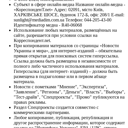
Субъект в сфере онлайн-медиа Название онлайн-медиа -
«КореспонденТ.net» Адрес: 02091, місто Київ,
ХАРКІВСЬКЕ ШОСЕ, будинок 172-Б, офіс 208/1 E-mail:
sunlight@mediadim.com.ua
Телефон: 044-205-43-00
Идентификатор медиа - R40-06068
Использование любых материалов, размещённых на
сайте, разрешается при условии ссылки на
Корреспондент.net.
При копировании материалов со страницы «Новости
Украины и мира», для интернет-изданий – обязательна
прямая открытая для поисковых систем гиперссылка.
Ссылка должна быть размещена в независимости от
полного либо частичного использования материалов.
Гиперссылка (для интернет- изданий) – должна быть
размещена в подзаголовке или в первом абзаце
материала.
Новости с пометками "Мнение", "Экспертиза",
"Заявление", "Регионы", "Деньги", "Власть", "Выборы",
"Тест-драйв", "Спецпроекты", "Промо" публикуются на
правах рекламы.
Раздел Спецпроекты создается совместно с
коммерческими партнерами.
Любое копирование, публикация, републикация и
другое распространение информации, которое содержит
ссылку на "Интерфакс-Украина", EPA / UPG, строго