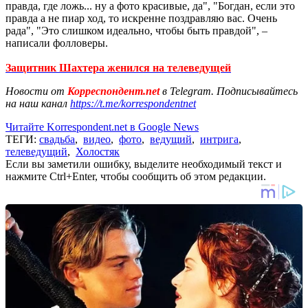
правда, где ложь... ну а фото красивые, да", "Богдан, если это
правда а не пиар ход, то искренне поздравляю вас. Очень
рада", "Это слишком идеально, чтобы быть правдой", –
написали фолловеры.
Защитник Шахтера женился на телеведущей
Новости от
Корреспондент.net
в Telegram. Подписывайтесь
на наш канал
https://t.me/korrespondentnet
Читайте Korrespondent.net в Google News
ТЕГИ:
свадьба
,
видео
,
фото
,
ведущий
,
интрига
,
телеведущий
,
Холостяк
Если вы заметили ошибку, выделите необходимый текст и
нажмите Ctrl+Enter, чтобы сообщить об этом редакции.