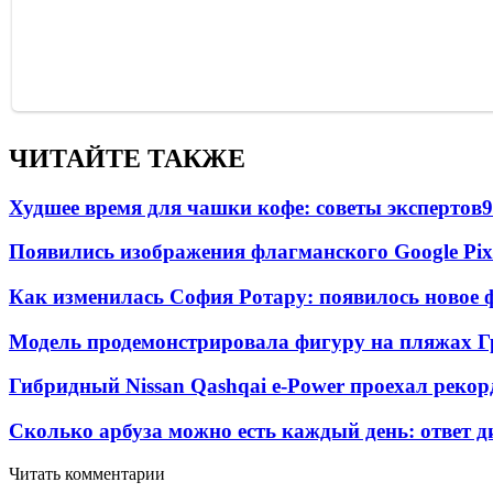
ЧИТАЙТЕ ТАКЖЕ
Худшее время для чашки кофе: советы экспертов
9
Появились изображения флагманского Google Pixe
Как изменилась София Ротару: появилось новое ф
Модель продемонстрировала фигуру на пляжах Г
Гибридный Nissan Qashqai e-Power проехал рекор
Сколько арбуза можно есть каждый день: ответ д
Читать комментарии