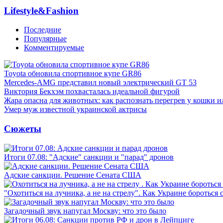
Lifestyle&Fashion
Последние
Популярные
Комментируемые
Toyota обновила спортивное купе GR86
Mercedes-AMG представил новый электрический GT 53
Виктория Бекхэм похвасталась идеальной фигурой
Жара опасна для животных: как распознать перегрев у кошки и
Умер муж известной украинской актрисы
Сюжеты
Итоги 07.08: "Адские" санкции и "парад" дронов
Адские санкции. Решение Сената США
"Охотиться на лучника, а не на стрелу". Как Украине бороться 
Загадочный звук напугал Москву: что это было