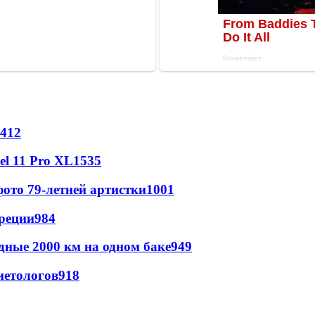
412
l 11 Pro XL
1535
ото 79-летней артистки
1001
реции
984
дные 2000 км на одном баке
949
иетологов
918