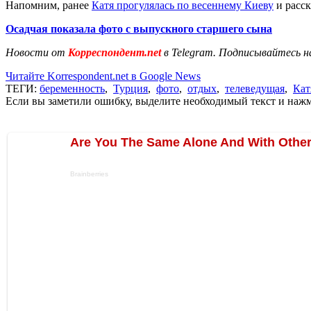
Напомним, ранее
Катя прогулялась по весеннему Киеву
и расск
Осадчая показала фото с выпускного старшего сына
Новости от
Корреспондент.net
в Telegram. Подписывайтесь н
Читайте Korrespondent.net в Google News
ТЕГИ:
беременность
,
Турция
,
фото
,
отдых
,
телеведущая
,
Кат
Если вы заметили ошибку, выделите необходимый текст и нажми