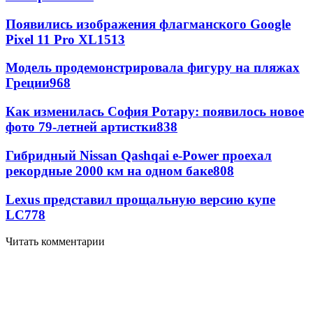
Появились изображения флагманского Google
Pixel 11 Pro XL
1513
Модель продемонстрировала фигуру на пляжах
Греции
968
Как изменилась София Ротару: появилось новое
фото 79-летней артистки
838
Гибридный Nissan Qashqai e-Power проехал
рекордные 2000 км на одном баке
808
Lexus представил прощальную версию купе
LC
778
Читать комментарии