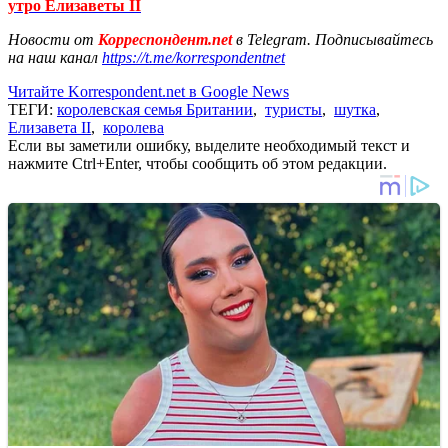
утро Елизаветы II
Новости от
Корреспондент.net
в Telegram. Подписывайтесь
на наш канал
https://t.me/korrespondentnet
Читайте Korrespondent.net в Google News
ТЕГИ:
королевская семья Британии
,
туристы
,
шутка
,
Елизавета II
,
королева
Если вы заметили ошибку, выделите необходимый текст и
нажмите Ctrl+Enter, чтобы сообщить об этом редакции.