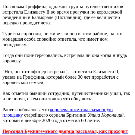
По словам Гриффина, однажды группа путешественников
встретила Елизавету II во время прогулки по королевской
резиденции в Балморале (Шотландия), где ее величество
нередко проводит лето.
Туристы спросили, не живет ли она в этом районе, на что
монаршая особа спокойно ответила, что имеет дом
неподалеку.
Тогда они поинтересовались, встречала ли она когда-нибудь
королеву.
"Нет, но этот офицер встречал", – ответила Елизавета II,
указав на Гриффина, который более 30 лет проработал с
королевской семьей.
Как отметил бывший сотрудник, путешественники ушли, так
и не поняв, с кем они только что общались.
Ранее сообщалось, что
королева посетила съемочную
площадку
старейшего сериала Британии
Улица Коронаций
,
который в декабре 2020 года отметил 60-летие.
Персонал Букингемского дворца рассказал, как проходит