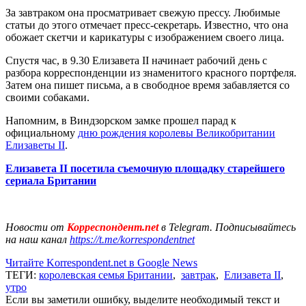
За завтраком она просматривает свежую прессу. Любимые
статьи до этого отмечает пресс-секретарь. Известно, что она
обожает скетчи и карикатуры с изображением своего лица.
Спустя час, в 9.30 Елизавета II начинает рабочий день с
разбора корреспонденции из знаменитого красного портфеля.
Затем она пишет письма, а в свободное время забавляется со
своими собаками.
Напомним, в Виндзорском замке прошел парад к
официальному
дню рождения королевы Великобритании
Елизаветы II
.
Елизавета II посетила съемочную площадку старейшего
сериала Британии
Новости от
Корреспондент.net
в Telegram. Подписывайтесь
на наш канал
https://t.me/korrespondentnet
Читайте Korrespondent.net в Google News
ТЕГИ:
королевская семья Британии
,
завтрак
,
Елизавета II
,
утро
Если вы заметили ошибку, выделите необходимый текст и