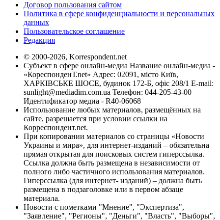
Договор пользования сайтом
Политика в сфере конфиденциальности и персональных
данных
Пользовательское соглашение
Редакция
© 2000-2026, Korrespondent.net
Субъект в сфере онлайн-медиа Название онлайн-медиа -
«КореспонденТ.net» Адрес: 02091, місто Київ,
ХАРКІВСЬКЕ ШОСЕ, будинок 172-Б, офіс 208/1 E-mail:
sunlight@mediadim.com.ua
Телефон: 044-205-43-00
Идентификатор медиа - R40-06068
Использование любых материалов, размещённых на
сайте, разрешается при условии ссылки на
Корреспондент.net.
При копировании материалов со страницы «Новости
Украины и мира», для интернет-изданий – обязательна
прямая открытая для поисковых систем гиперссылка.
Ссылка должна быть размещена в независимости от
полного либо частичного использования материалов.
Гиперссылка (для интернет- изданий) – должна быть
размещена в подзаголовке или в первом абзаце
материала.
Новости с пометками "Мнение", "Экспертиза",
"Заявление", "Регионы", "Деньги", "Власть", "Выборы",