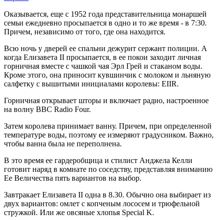
Оказывается, еще с 1952 года представительница монаршей
семьи ежедневно просыпается в одно и то же время - в 7:30.
Причем, независимо от того, где она находится.
Всю ночь у дверей ее спальни дежурит сержант полиции. А
когда Елизавета II просыпается, в ее покои заходит личная
горничная вместе с чашкой чая Эрл Грей и стаканом воды.
Кроме этого, она приносит кувшинчик с молоком и льняную
салфетку с вышитыми инициалами королевы: EIIR.
Горничная открывает шторы и включает радио, настроенное
на волну BBC Radio Four.
Затем королева принимает ванну. Причем, при определенной
температуре воды, поэтому ее измеряют градусником. Важно,
чтобы ванна была не переполнена.
В это время ее гардеробщица и стилист Анджела Келли
готовит наряд в комнате по соседству, представляя вниманию
Ее Величества пять вариантов на выбор.
Завтракает Елизавета II одна в 8.30. Обычно она выбирает из
двух вариантов: омлет с копченым лососем и трюфельной
стружкой. Или же овсяные хлопья Special K.