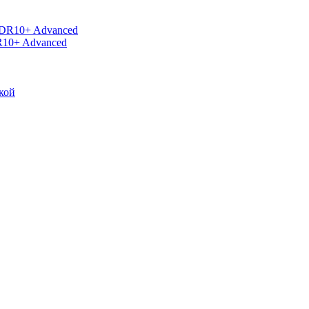
R10+ Advanced
кой