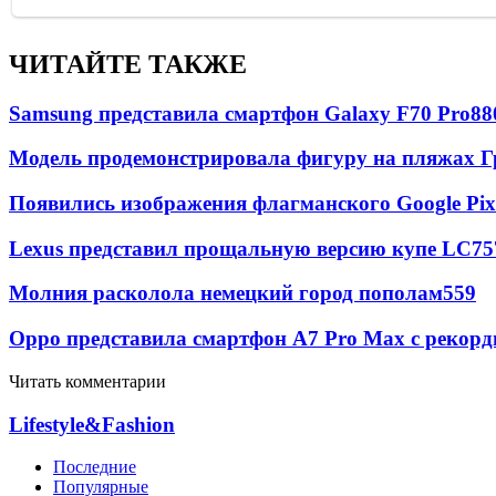
ЧИТАЙТЕ ТАКЖЕ
Samsung представила смартфон Galaxy F70 Pro
88
Модель продемонстрировала фигуру на пляжах Г
Появились изображения флагманского Google Pixe
Lexus представил прощальную версию купе LC
75
Молния расколола немецкий город пополам
559
Oppo представила смартфон A7 Pro Max с рекорд
Читать комментарии
Lifestyle&Fashion
Последние
Популярные