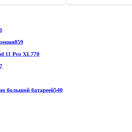
0
реции
859
l 11 Pro XL
770
7
но большой батареей
540