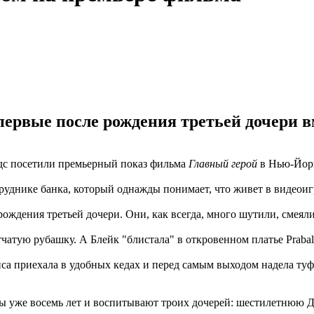
первые после рождения третьей дочери 
дс посетили премьерный показ фильма
Главный герой
в Нью-Йорк
руднике банка, который однажды понимает, что живет в видеоиг
ождения третьей дочери. Они, как всегда, много шутили, смеял
етчатую рубашку. А Блейк "блистала" в откровенном платье Prab
иса приехала в удобных кедах и перед самым выходом надела туфл
ты уже восемь лет и воспитывают троих дочерей: шестилетнюю 