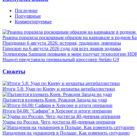
Последние
Популярные
Комментируемые
Рианна поразила роскошным образом на карнавале в родном Ба
Праздники 6 августа 2026: история, традиции, именины
Гороскоп на 6 августа 2026 года для всех знаков зодиака
Телевизоры Samsung первыми в мире получат технологию HD
Huawei представила премиальный кроссовер Stelato G9
Сюжеты
Итоги 5.8: Удар по Киеву и нехватка антибаллистики
Пытаются взломать Киев. Реакция Запада на удар
Итоги 04.08: "Сафари" в Херсоне и итоги операции
Удары по России. Чего достигла 40-дневная операция
Нападения на украинцев в Польше. Как изменить ситуацию