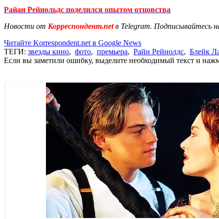
Райан Рейнольдс поделился опытом отцовства
Новости от
Корреспондент.net
в Telegram. Подписывайтесь н
Читайте Korrespondent.net в Google News
ТЕГИ:
звезды кино
,
фото
,
премьера
,
Райн Рейнолдс
,
Блейк Л
Если вы заметили ошибку, выделите необходимый текст и нажми