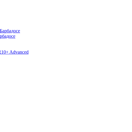
рбадосе
R10+ Advanced