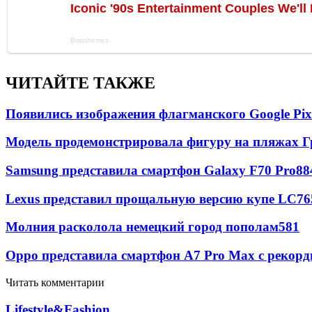
ЧИТАЙТЕ ТАКЖЕ
Появились изображения флагманского Google Pixe
Модель продемонстрировала фигуру на пляжах Г
Samsung представила смартфон Galaxy F70 Pro
88
Lexus представил прощальную версию купе LC
76
Молния расколола немецкий город пополам
581
Oppo представила смартфон A7 Pro Max с рекорд
Читать комментарии
Lifestyle&Fashion