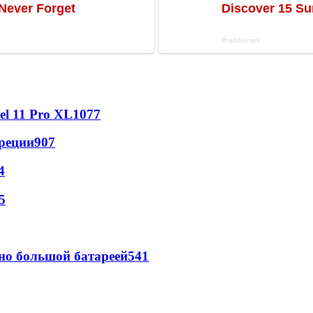
l 11 Pro XL
1077
реции
907
4
5
но большой батареей
541