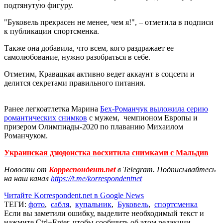
подтянутую фигуру.
"Буковель прекрасен не менее, чем я!", – отметила в подписи
к публикации спортсменка.
Также она добавила, что всем, кого раздражает ее
самолюбование, нужно разобраться в себе.
Отметим, Кравацкая активно ведет аккаунт в соцсети и
делится секретами правильного питания.
Ранее легкоатлетка Марина
Бех-Романчук выложила серию
романтических снимков
с мужем, чемпионом Европы и
призером Олимпиады-2020 по плаванию Михаилом
Романчуком.
Украинская дзюдоистка восхитила снимками с Мальдив
Новости от
Корреспондент.net
в Telegram. Подписывайтесь
на наш канал
https://t.me/korrespondentnet
Читайте Korrespondent.net в Google News
ТЕГИ:
фото
,
сабля
,
купальник
,
Буковель
,
спортсменка
Если вы заметили ошибку, выделите необходимый текст и
нажмите Ctrl+Enter, чтобы сообщить об этом редакции.