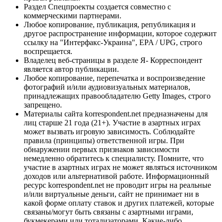
Раздел Спецпроекты создается совместно с
коммерческими партнерами.
Любое копирование, публикация, републикация и
другое распространение информации, которое содержит
ссылку на "Интерфакс-Украина", EPA / UPG, строго
воспрещается.
Владелец веб-страницы в разделе Я- Корреспондент
является автор публикации.
Любое копирование, перепечатка и воспроизведение
фотографий и/или аудиовизуальных материалов,
принадлежащих правообладателю Getty Images, строго
запрещено.
Материалы сайта korrespondent.net предназначены для
лиц старше 21 года (21+). Участие в азартных играх
может вызвать игровую зависимость. Соблюдайте
правила (принципы) ответственной игры. При
обнаружении первых признаков зависимости
немедленно обратитесь к специалисту. Помните, что
участие в азартных играх не может являться источником
доходов или альтернативой работе. Информационный
ресурс korrespondent.net не проводит игры на реальные
и/или виртуальные деньги, сайт не принимает ни в
какой форме оплату ставок и других платежей, которые
связаны/могут быть связаны с азартными играми,
букмекерами или тотализаторами. Какие-либо