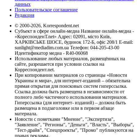
данных
Пользовательское соглашение
Редакция
© 2000-2026, Korrespondent.net
Субъект в сфере онлайн-медиа Название онлайн-медиа -
«КореспонденТ.net» Адрес: 02091, місто Київ,
ХАРКІВСЬКЕ ШОСЕ, будинок 172-Б, офіс 208/1 E-mail:
sunlight@mediadim.com.ua
Телефон: 044-205-43-00
Идентификатор медиа - R40-06068
Использование любых материалов, размещённых на
сайте, разрешается при условии ссылки на
Корреспондент.net.
При копировании материалов со страницы «Новости
Украины и мира», для интернет-изданий – обязательна
прямая открытая для поисковых систем гиперссылка.
Ссылка должна быть размещена в независимости от
полного либо частичного использования материалов.
Гиперссылка (для интернет- изданий) – должна быть
размещена в подзаголовке или в первом абзаце
материала.
Новости с пометками "Мнение", "Экспертиза",
"Заявление", "Регионы", "Деньги", "Власть", "Выборы",
"Тест-драйв", "Спецпроекты", "Промо" публикуются на
правах рекламы.