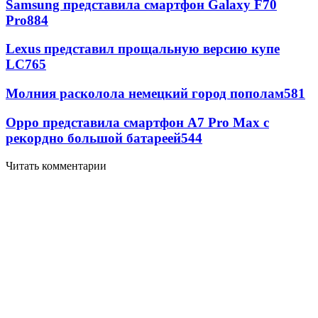
Samsung представила смартфон Galaxy F70
Pro
884
Lexus представил прощальную версию купе
LC
765
Молния расколола немецкий город пополам
581
Oppo представила смартфон A7 Pro Max с
рекордно большой батареей
544
Читать комментарии