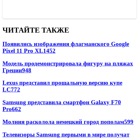
ЧИТАЙТЕ ТАКЖЕ
Появились изображения флагманского Google
Pixel 11 Pro XL
1452
Модель продемонстрировала фигуру на пляжах
Греции
948
Lexus представил прощальную версию купе
LC
772
Samsung представила смартфон Galaxy F70
Pro
662
Молния расколола немецкий город пополам
599
Телевизоры Samsung первыми в мире получат