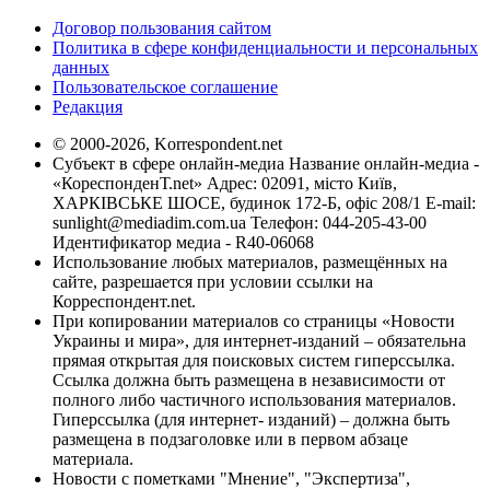
Договор пользования сайтом
Политика в сфере конфиденциальности и персональных
данных
Пользовательское соглашение
Редакция
© 2000-2026, Korrespondent.net
Субъект в сфере онлайн-медиа Название онлайн-медиа -
«КореспонденТ.net» Адрес: 02091, місто Київ,
ХАРКІВСЬКЕ ШОСЕ, будинок 172-Б, офіс 208/1 E-mail:
sunlight@mediadim.com.ua
Телефон: 044-205-43-00
Идентификатор медиа - R40-06068
Использование любых материалов, размещённых на
сайте, разрешается при условии ссылки на
Корреспондент.net.
При копировании материалов со страницы «Новости
Украины и мира», для интернет-изданий – обязательна
прямая открытая для поисковых систем гиперссылка.
Ссылка должна быть размещена в независимости от
полного либо частичного использования материалов.
Гиперссылка (для интернет- изданий) – должна быть
размещена в подзаголовке или в первом абзаце
материала.
Новости с пометками "Мнение", "Экспертиза",