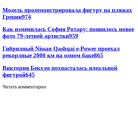
Модель продемонстрировала фигуру на пляжах
Греции
974
Как изменилась София Ротару: появилось новое
фото 79-летней артистки
959
Гибридный Nissan Qashqai e-Power проехал
рекордные 2000 км на одном баке
865
Виктория Бекхэм похвасталась идеальной
фигурой
645
Читать комментарии