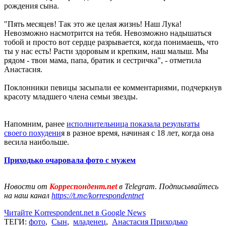
рождения сына.
"Пять месяцев! Так это же целая жизнь! Наш Лука!
Невозможно насмотрится на тебя. Невозможно надышаться
тобой и просто вот сердце разрывается, когда понимаешь, что
ты у нас есть! Расти здоровым и крепким, наш малыш. Мы
рядом - твои мама, папа, братик и сестричка", - отметила
Анастасия.
Поклонники певицы засыпали ее комментариями, подчеркнув
красоту младшего члена семьи звезды.
Напомним, ранее
исполнительница показала результаты
своего похудени
я в разное время, начиная с 18 лет, когда она
весила наибольше.
Приходько очаровала фото с мужем
Новости от
Корреспондент.net
в Telegram. Подписывайтесь
на наш канал
https://t.me/korrespondentnet
Читайте Korrespondent.net в Google News
ТЕГИ:
фото
,
Сын
,
младенец
,
Анастасия Приходько