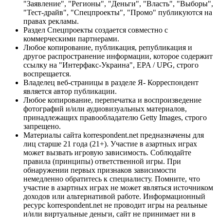
"Заявление", "Регионы", "Деньги", "Власть", "Выборы",
"Тест-драйв", "Спецпроекты", "Промо" публикуются на
правах рекламы.
Раздел Спецпроекты создается совместно с
коммерческими партнерами.
Любое копирование, публикация, републикация и
другое распространение информации, которое содержит
ссылку на "Интерфакс-Украина", EPA / UPG, строго
воспрещается.
Владелец веб-страницы в разделе Я- Корреспондент
является автор публикации.
Любое копирование, перепечатка и воспроизведение
фотографий и/или аудиовизуальных материалов,
принадлежащих правообладателю Getty Images, строго
запрещено.
Материалы сайта korrespondent.net предназначены для
лиц старше 21 года (21+). Участие в азартных играх
может вызвать игровую зависимость. Соблюдайте
правила (принципы) ответственной игры. При
обнаружении первых признаков зависимости
немедленно обратитесь к специалисту. Помните, что
участие в азартных играх не может являться источником
доходов или альтернативой работе. Информационный
ресурс korrespondent.net не проводит игры на реальные
и/или виртуальные деньги, сайт не принимает ни в