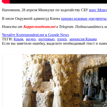
Напомним, 28 апреля Минкульт по ходатайству СБУ
внес Морг
В июле Окружной админсуд Киева
принял исковые документы
Новости от
Корреспондент.net
в Telegram. Подписывайтесь н
Читайте Korrespondent.net в Google News
ТЕГИ:
Крым
,
видео
,
интервью
,
рэпер
,
аннексия Крыма
Если вы заметили ошибку, выделите необходимый текст и нажми