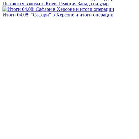
Пытаются взломать Киев. Реакция Запада на удар
Итоги 04.08: "Сафари" в Херсоне и итоги операции