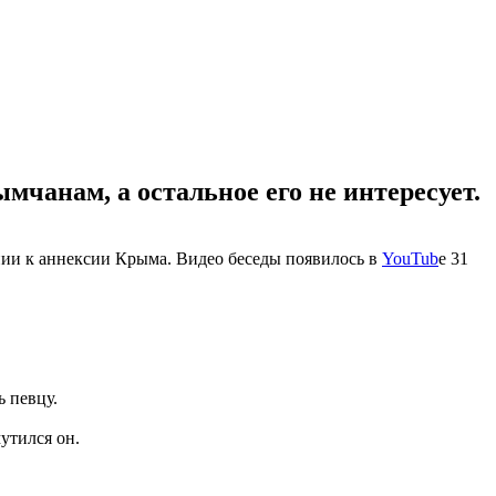
чанам, а остальное его не интересует.
нии к аннексии Крыма. Видео беседы появилось в
YouTub
е 31
ь певцу.
утился он.