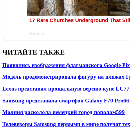
ЧИТАЙТЕ ТАКЖЕ
Появились изображения флагманского Google Pixe
Модель продемонстрировала фигуру на пляжах Г
Lexus представил прощальную версию купе LC
77
Samsung представила смартфон Galaxy F70 Pro
66
Молния расколола немецкий город пополам
599
Телевизоры Samsung первыми в мире получат т