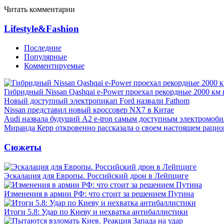
Читать комментарии
Lifestyle&Fashion
Последние
Популярные
Комментируемые
Гибридный Nissan Qashqai e-Power проехал рекордные 2000 км 
Новый доступный электропикап Ford назвали Fathom
Nissan представил новый кроссовер NX7 в Китае
Audi назвала будущий A2 e-tron самым доступным электромоби
Миранда Керр откровенно рассказала о своем настоящем рацио
Сюжеты
Эскалация для Европы. Российский дрон в Лейпциге
Изменения в армии РФ: что стоит за решением Путина
Итоги 5.8: Удар по Киеву и нехватка антибаллистики