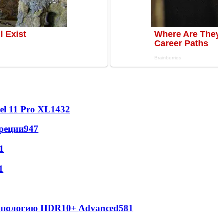
l 11 Pro XL
1432
реции
947
1
1
ехнологию HDR10+ Advanced
581