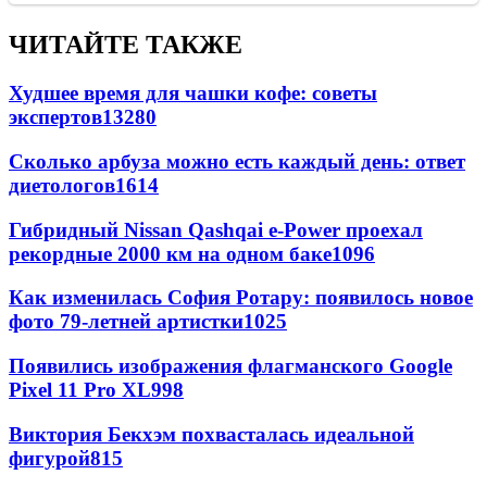
ЧИТАЙТЕ ТАКЖЕ
Худшее время для чашки кофе: советы
экспертов
13280
Сколько арбуза можно есть каждый день: ответ
диетологов
1614
Гибридный Nissan Qashqai e-Power проехал
рекордные 2000 км на одном баке
1096
Как изменилась София Ротару: появилось новое
фото 79-летней артистки
1025
Появились изображения флагманского Google
Pixel 11 Pro XL
998
Виктория Бекхэм похвасталась идеальной
фигурой
815