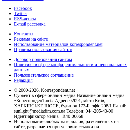
Facebook
Twitter
RSS-ленты
E-mail рассылка
Контакты
Реклама на сайте
Использование материалов korrespondent.net
Правила пользования сайтом
Договор пользования сайтом
Политика в сфере конфиденциальности и персональных
данных
Пользовательское соглашение
Редакция
© 2000-2026, Korrespondent.net
Субъект в сфере онлайн-медиа Название онлайн-медиа -
«КореспонденТ.net» Адрес: 02091, місто Київ,
ХАРКІВСЬКЕ ШОСЕ, будинок 172-Б, офіс 208/1 E-mail:
sunlight@mediadim.com.ua
Телефон: 044-205-43-00
Идентификатор медиа - R40-06068
Использование любых материалов, размещённых на
сайте, разрешается при условии ссылки на