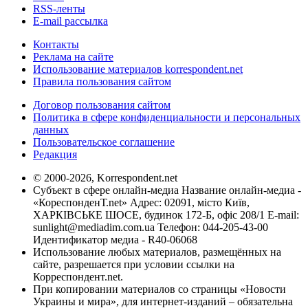
RSS-ленты
E-mail рассылка
Контакты
Реклама на сайте
Использование материалов korrespondent.net
Правила пользования сайтом
Договор пользования сайтом
Политика в сфере конфиденциальности и персональных
данных
Пользовательское соглашение
Редакция
© 2000-2026, Korrespondent.net
Субъект в сфере онлайн-медиа Название онлайн-медиа -
«КореспонденТ.net» Адрес: 02091, місто Київ,
ХАРКІВСЬКЕ ШОСЕ, будинок 172-Б, офіс 208/1 E-mail:
sunlight@mediadim.com.ua
Телефон: 044-205-43-00
Идентификатор медиа - R40-06068
Использование любых материалов, размещённых на
сайте, разрешается при условии ссылки на
Корреспондент.net.
При копировании материалов со страницы «Новости
Украины и мира», для интернет-изданий – обязательна