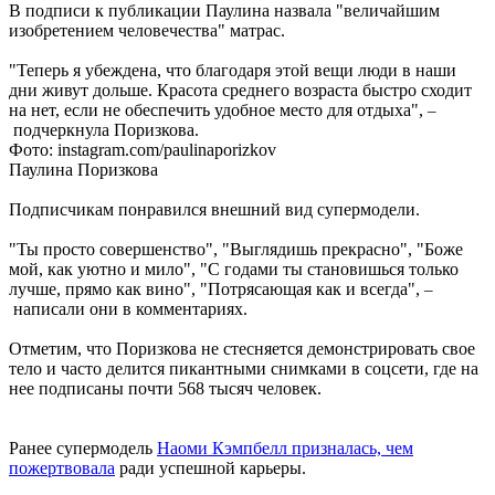
В подписи к публикации Паулина назвала "величайшим
изобретением человечества" матрас.
"Теперь я убеждена, что благодаря этой вещи люди в наши
дни живут дольше. Красота среднего возраста быстро сходит
на нет, если не обеспечить удобное место для отдыха",
–
подчеркнула Поризкова.
Фото: instagram.com/paulinaporizkov
Паулина Поризкова
Подписчикам понравился внешний вид супермодели.
"Ты просто совершенство", "Выглядишь прекрасно", "Боже
мой, как уютно и мило", "С годами ты становишься только
лучше, прямо как вино", "Потрясающая как и всегда",
–
написали они в комментариях.
Отметим, что Поризкова не стесняется демонстрировать свое
тело и часто делится пикантными снимками в соцсети, где на
нее подписаны почти 568 тысяч человек.
Ранее супермодель
Наоми Кэмпбелл призналась, чем
пожертвовала
ради успешной карьеры.