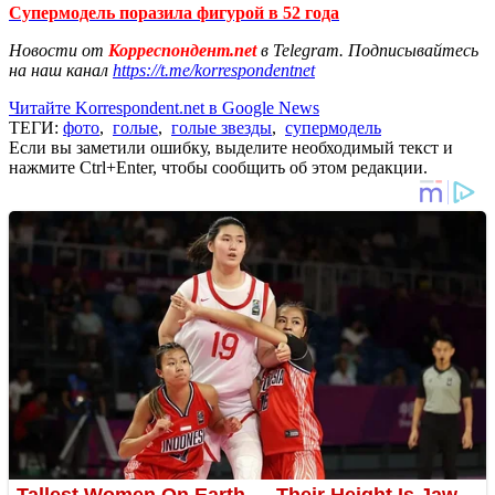
Супермодель поразила фигурой в 52 года
Новости от
Корреспондент.net
в Telegram. Подписывайтесь
на наш канал
https://t.me/korrespondentnet
Читайте Korrespondent.net в Google News
ТЕГИ:
фото
,
голые
,
голые звезды
,
супермодель
Если вы заметили ошибку, выделите необходимый текст и
нажмите Ctrl+Enter, чтобы сообщить об этом редакции.