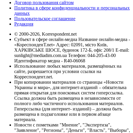
Договор пользования сайтом
Политика в сфере конфиденциальности и персональных
данных
Пользовательское соглашение
Редакция
© 2000-2026, Korrespondent.net
Субъект в сфере онлайн-медиа Название онлайн-медиа -
«КореспонденТ.net» Адрес: 02091, місто Київ,
ХАРКІВСЬКЕ ШОСЕ, будинок 172-Б, офіс 208/1 E-mail:
sunlight@mediadim.com.ua
Телефон: 044-205-43-00
Идентификатор медиа - R40-06068
Использование любых материалов, размещённых на
сайте, разрешается при условии ссылки на
Корреспондент.net.
При копировании материалов со страницы «Новости
Украины и мира», для интернет-изданий – обязательна
прямая открытая для поисковых систем гиперссылка.
Ссылка должна быть размещена в независимости от
полного либо частичного использования материалов.
Гиперссылка (для интернет- изданий) – должна быть
размещена в подзаголовке или в первом абзаце
материала.
Новости с пометками "Мнение", "Экспертиза",
"Заявление", "Регионы", "Деньги", "Власть", "Выборы",