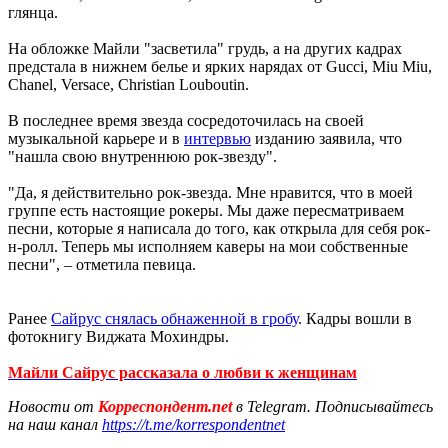
глянца.
На обложке Майли "засветила" грудь, а на других кадрах
предстала в нижнем белье и ярких нарядах от Gucci, Miu Miu,
Chanel, Versace, Christian Louboutin.
В последнее время звезда сосредоточилась на своей
музыкальной карьере и в
интервью
изданию заявила, что
"нашла свою внутреннюю рок-звезду".
"Да, я действительно рок-звезда. Мне нравится, что в моей
группе есть настоящие рокеры. Мы даже пересматриваем
песни, которые я написала до того, как открыла для себя рок-
н-ролл. Теперь мы исполняем каверы на мои собственные
песни", – отметила певица.
Ранее
Сайрус снялась обнаженной в гробу
. Кадры вошли в
фотокнигу Виджата Мохиндры.
Майли Сайрус рассказала о любви к женщинам
Новости от
Корреспондент.net
в Telegram. Подписывайтесь
на наш канал
https://t.me/korrespondentnet