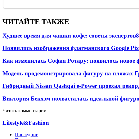
ЧИТАЙТЕ ТАКЖЕ
Худшее время для чашки кофе: советы экспертов
8
Появились изображения флагманского Google Pixe
Как изменилась София Ротару: появилось новое ф
Модель продемонстрировала фигуру на пляжах Г
Гибридный Nissan Qashqai e-Power проехал рекор
Виктория Бекхэм похвасталась идеальной фигур
Читать комментарии
Lifestyle&Fashion
Последние