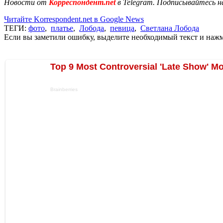
Новости от
Корреспондент.net
в Telegram. Подписывайтесь н
Читайте Korrespondent.net в Google News
ТЕГИ:
фото
,
платье
,
Лобода
,
певица
,
Светлана Лобода
Если вы заметили ошибку, выделите необходимый текст и нажми