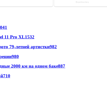
041
l 11 Pro XL
1532
ото 79-летней артистки
982
реции
980
дные 2000 км на одном баке
887
ой
710