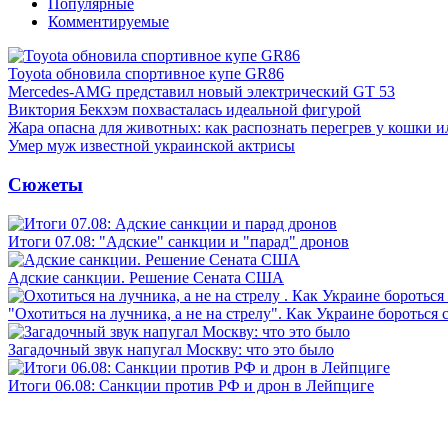
Популярные
Комментируемые
Toyota обновила спортивное купе GR86
Mercedes-AMG представил новый электрический GT 53
Виктория Бекхэм похвасталась идеальной фигурой
Жара опасна для животных: как распознать перегрев у кошки и
Умер муж известной украинской актрисы
Сюжеты
Итоги 07.08: "Адские" санкции и "парад" дронов
Адские санкции. Решение Сената США
"Охотиться на лучника, а не на стрелу". Как Украине бороться 
Загадочный звук напугал Москву: что это было
Итоги 06.08: Санкции против РФ и дрон в Лейпциге